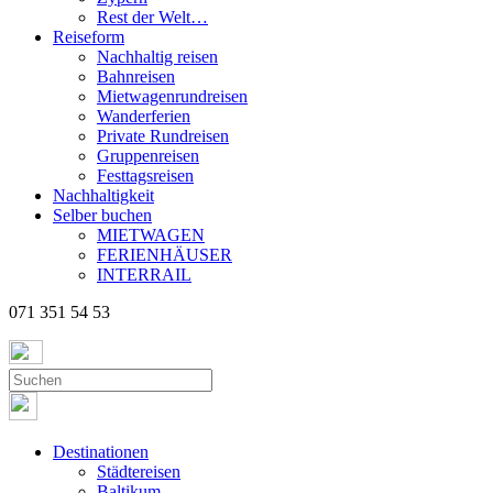
Rest der Welt…
Reiseform
Nachhaltig reisen
Bahnreisen
Mietwagenrundreisen
Wanderferien
Private Rundreisen
Gruppenreisen
Festtagsreisen
Nachhaltigkeit
Selber buchen
MIETWAGEN
FERIENHÄUSER
INTERRAIL
071 351 54 53
Destinationen
Städtereisen
Baltikum