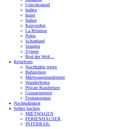
Griechenland
Indien
Israel
Italien
Kapverden
La Réunion
Polen
Schottland
Spanien
Zypern
Rest der Welt…
Reiseform
Nachhaltig reisen
Bahnreisen
Mietwagenrundreisen
Wanderferien
Private Rundreisen
Gruppenreisen
Festtagsreisen
Nachhaltigkeit
Selber buchen
MIETWAGEN
FERIENHÄUSER
INTERRAIL