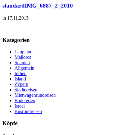
standardIMG_6887_2_2010
in 17.11.2015
Kategorien
Lappland
Mallorca
Spanien
Allgemein
Indien
Island
Zypern
Städtereisen
Mietwagenrundreisen
Badeferien
Israel
Busrundreisen
Köpfe