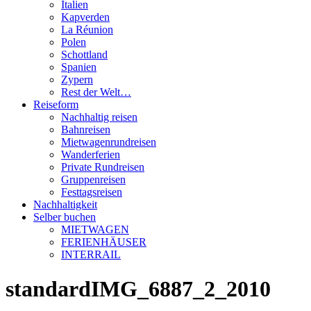
Italien
Kapverden
La Réunion
Polen
Schottland
Spanien
Zypern
Rest der Welt…
Reiseform
Nachhaltig reisen
Bahnreisen
Mietwagenrundreisen
Wanderferien
Private Rundreisen
Gruppenreisen
Festtagsreisen
Nachhaltigkeit
Selber buchen
MIETWAGEN
FERIENHÄUSER
INTERRAIL
standardIMG_6887_2_2010