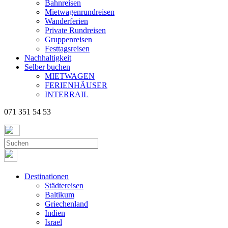
Bahnreisen
Mietwagenrundreisen
Wanderferien
Private Rundreisen
Gruppenreisen
Festtagsreisen
Nachhaltigkeit
Selber buchen
MIETWAGEN
FERIENHÄUSER
INTERRAIL
071 351 54 53
Destinationen
Städtereisen
Baltikum
Griechenland
Indien
Israel