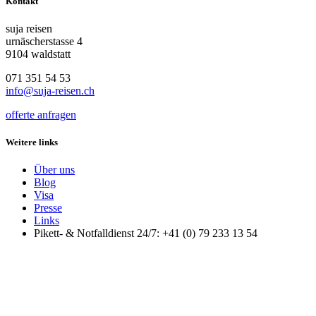
Kontakt
suja reisen
urnäscherstasse 4
9104 waldstatt
071 351 54 53
info@suja-reisen.ch
offerte anfragen
Weitere links
Über uns
Blog
Visa
Presse
Links
Pikett- & Notfalldienst 24/7: +41 (0) 79 233 13 54