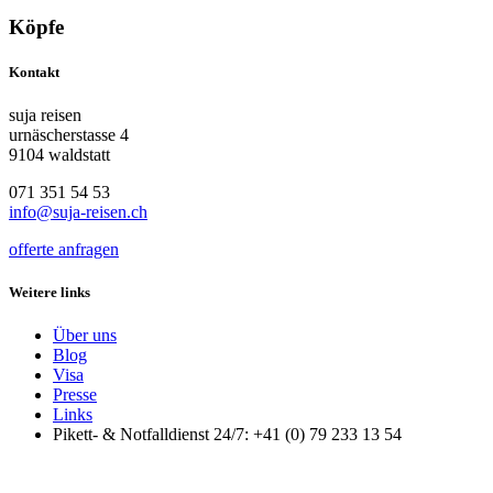
Köpfe
Kontakt
suja reisen
urnäscherstasse 4
9104 waldstatt
071 351 54 53
info@suja-reisen.ch
offerte anfragen
Weitere links
Über uns
Blog
Visa
Presse
Links
Pikett- & Notfalldienst 24/7: +41 (0) 79 233 13 54