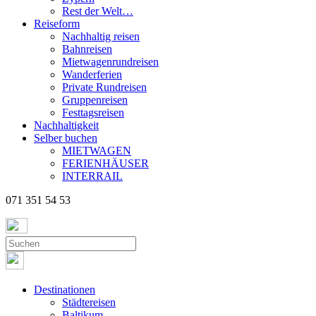
Rest der Welt…
Reiseform
Nachhaltig reisen
Bahnreisen
Mietwagenrundreisen
Wanderferien
Private Rundreisen
Gruppenreisen
Festtagsreisen
Nachhaltigkeit
Selber buchen
MIETWAGEN
FERIENHÄUSER
INTERRAIL
071 351 54 53
Destinationen
Städtereisen
Baltikum