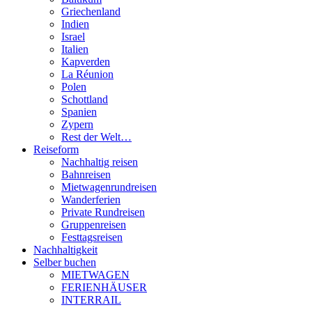
Griechenland
Indien
Israel
Italien
Kapverden
La Réunion
Polen
Schottland
Spanien
Zypern
Rest der Welt…
Reiseform
Nachhaltig reisen
Bahnreisen
Mietwagenrundreisen
Wanderferien
Private Rundreisen
Gruppenreisen
Festtagsreisen
Nachhaltigkeit
Selber buchen
MIETWAGEN
FERIENHÄUSER
INTERRAIL