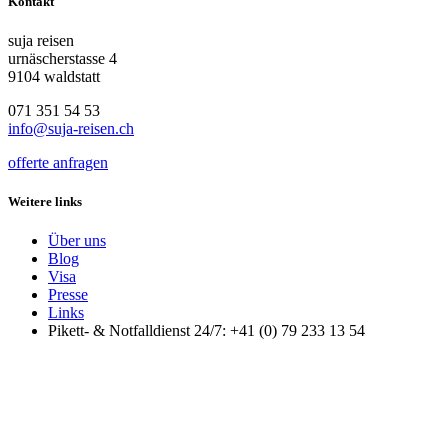
Kontakt
suja reisen
urnäscherstasse 4
9104 waldstatt
071 351 54 53
info@suja-reisen.ch
offerte anfragen
Weitere links
Über uns
Blog
Visa
Presse
Links
Pikett- & Notfalldienst 24/7: +41 (0) 79 233 13 54