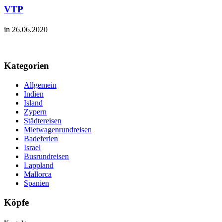
VTP
in 26.06.2020
Kategorien
Allgemein
Indien
Island
Zypern
Städtereisen
Mietwagenrundreisen
Badeferien
Israel
Busrundreisen
Lappland
Mallorca
Spanien
Köpfe