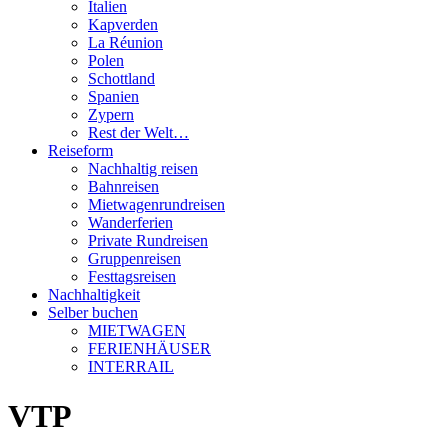
Italien
Kapverden
La Réunion
Polen
Schottland
Spanien
Zypern
Rest der Welt…
Reiseform
Nachhaltig reisen
Bahnreisen
Mietwagenrundreisen
Wanderferien
Private Rundreisen
Gruppenreisen
Festtagsreisen
Nachhaltigkeit
Selber buchen
MIETWAGEN
FERIENHÄUSER
INTERRAIL
VTP