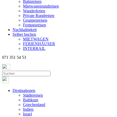
Bahnreisen
Mietwagenrundreisen
Wanderferien
Private Rundreisen
Gruppenreisen
Festtagsreisen
Nachhaltigkeit
Selber buchen
MIETWAGEN
FERIENHÄUSER
INTERRAIL
071 351 54 53
Destinationen
Städtereisen
Baltikum
Griechenland
Indien
Israel