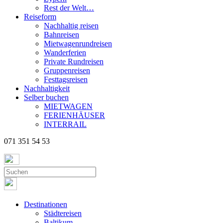
Rest der Welt…
Reiseform
Nachhaltig reisen
Bahnreisen
Mietwagenrundreisen
Wanderferien
Private Rundreisen
Gruppenreisen
Festtagsreisen
Nachhaltigkeit
Selber buchen
MIETWAGEN
FERIENHÄUSER
INTERRAIL
071 351 54 53
Destinationen
Städtereisen
Baltikum