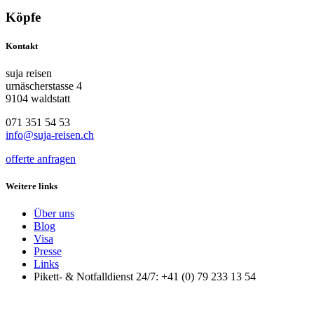
Köpfe
Kontakt
suja reisen
urnäscherstasse 4
9104 waldstatt
071 351 54 53
info@suja-reisen.ch
offerte anfragen
Weitere links
Über uns
Blog
Visa
Presse
Links
Pikett- & Notfalldienst 24/7: +41 (0) 79 233 13 54