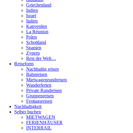
Griechenland
Indien
Israel
Italien
Kapverden
La Réunion
Polen
Schottland
Spanien
Zypern
Rest der Welt…
Reiseform
Nachhaltig reisen
Bahnreisen
Mietwagenrundreisen
Wanderferien
Private Rundreisen
Gruppenreisen
Festtagsreisen
Nachhaltigkeit
Selber buchen
MIETWAGEN
FERIENHÄUSER
INTERRAIL