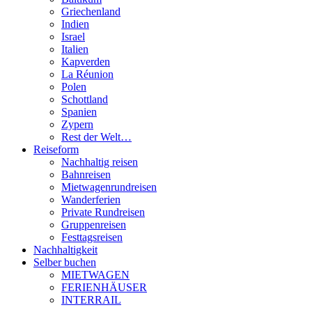
Griechenland
Indien
Israel
Italien
Kapverden
La Réunion
Polen
Schottland
Spanien
Zypern
Rest der Welt…
Reiseform
Nachhaltig reisen
Bahnreisen
Mietwagenrundreisen
Wanderferien
Private Rundreisen
Gruppenreisen
Festtagsreisen
Nachhaltigkeit
Selber buchen
MIETWAGEN
FERIENHÄUSER
INTERRAIL