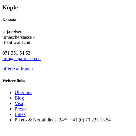
Köpfe
Kontakt
suja reisen
urnäscherstasse 4
9104 waldstatt
071 351 54 53
info@suja-reisen.ch
offerte anfragen
Weitere links
Über uns
Blog
Visa
Presse
Links
Pikett- & Notfalldienst 24/7: +41 (0) 79 233 13 54