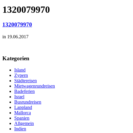
1320079970
1320079970
in 19.06.2017
Kategorien
Island
Zypern
Städtereisen
Mietwagenrundreisen
Badeferien
Israel
Busrundreisen
Lappland
Mallorca
Spanien
Allgemein
Indien