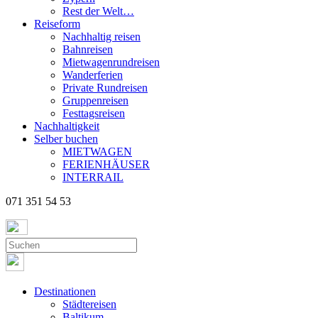
Rest der Welt…
Reiseform
Nachhaltig reisen
Bahnreisen
Mietwagenrundreisen
Wanderferien
Private Rundreisen
Gruppenreisen
Festtagsreisen
Nachhaltigkeit
Selber buchen
MIETWAGEN
FERIENHÄUSER
INTERRAIL
071 351 54 53
Destinationen
Städtereisen
Baltikum