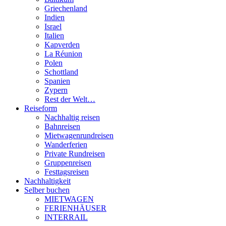
Griechenland
Indien
Israel
Italien
Kapverden
La Réunion
Polen
Schottland
Spanien
Zypern
Rest der Welt…
Reiseform
Nachhaltig reisen
Bahnreisen
Mietwagenrundreisen
Wanderferien
Private Rundreisen
Gruppenreisen
Festtagsreisen
Nachhaltigkeit
Selber buchen
MIETWAGEN
FERIENHÄUSER
INTERRAIL