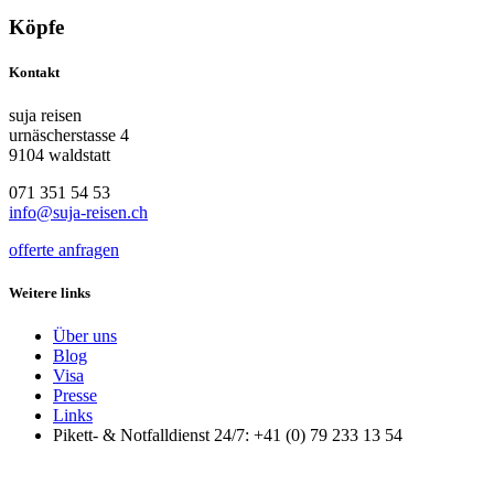
Köpfe
Kontakt
suja reisen
urnäscherstasse 4
9104 waldstatt
071 351 54 53
info@suja-reisen.ch
offerte anfragen
Weitere links
Über uns
Blog
Visa
Presse
Links
Pikett- & Notfalldienst 24/7: +41 (0) 79 233 13 54