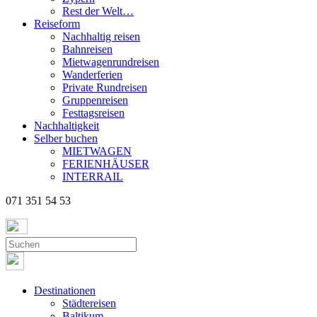
Rest der Welt…
Reiseform
Nachhaltig reisen
Bahnreisen
Mietwagenrundreisen
Wanderferien
Private Rundreisen
Gruppenreisen
Festtagsreisen
Nachhaltigkeit
Selber buchen
MIETWAGEN
FERIENHÄUSER
INTERRAIL
071 351 54 53
Destinationen
Städtereisen
Baltikum