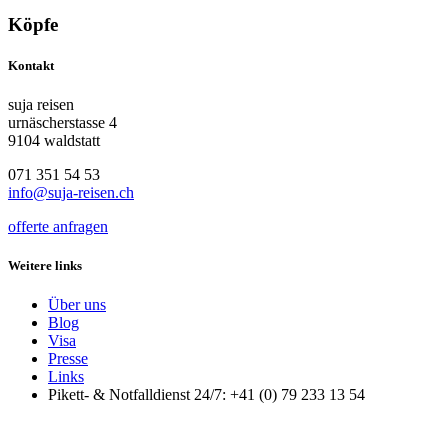
Köpfe
Kontakt
suja reisen
urnäscherstasse 4
9104 waldstatt
071 351 54 53
info@suja-reisen.ch
offerte anfragen
Weitere links
Über uns
Blog
Visa
Presse
Links
Pikett- & Notfalldienst 24/7: +41 (0) 79 233 13 54