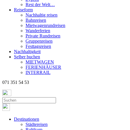
Rest der Welt…
Reiseform
Nachhaltig reisen
Bahnreisen
Mietwagenrundreisen
Wanderferien
Private Rundreisen
Gruppenreisen
Festtagsreisen
Nachhaltigkeit
Selber buchen
MIETWAGEN
FERIENHÄUSER
INTERRAIL
071 351 54 53
Destinationen
Städtereisen
Baltikum