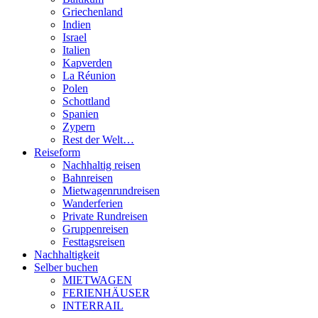
Griechenland
Indien
Israel
Italien
Kapverden
La Réunion
Polen
Schottland
Spanien
Zypern
Rest der Welt…
Reiseform
Nachhaltig reisen
Bahnreisen
Mietwagenrundreisen
Wanderferien
Private Rundreisen
Gruppenreisen
Festtagsreisen
Nachhaltigkeit
Selber buchen
MIETWAGEN
FERIENHÄUSER
INTERRAIL