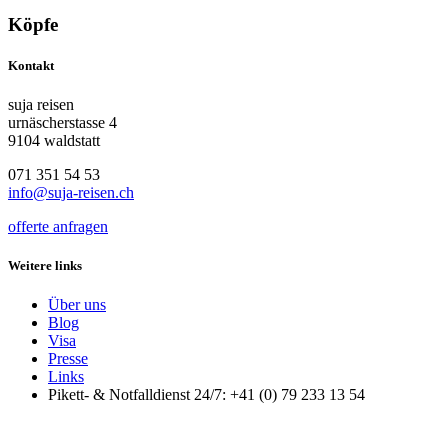
Köpfe
Kontakt
suja reisen
urnäscherstasse 4
9104 waldstatt
071 351 54 53
info@suja-reisen.ch
offerte anfragen
Weitere links
Über uns
Blog
Visa
Presse
Links
Pikett- & Notfalldienst 24/7: +41 (0) 79 233 13 54