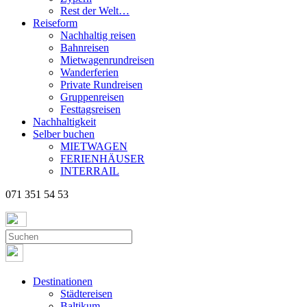
Rest der Welt…
Reiseform
Nachhaltig reisen
Bahnreisen
Mietwagenrundreisen
Wanderferien
Private Rundreisen
Gruppenreisen
Festtagsreisen
Nachhaltigkeit
Selber buchen
MIETWAGEN
FERIENHÄUSER
INTERRAIL
071 351 54 53
Destinationen
Städtereisen
Baltikum