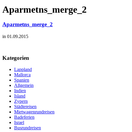
Aparmetns_merge_2
Aparmetns_merge_2
in 01.09.2015
Kategorien
Lappland
Mallorca
Spanien
Allgemein
Indien
Island
Zypern
Städtereisen
Mietwagenrundreisen
Badeferien
Israel
Busrundreisen