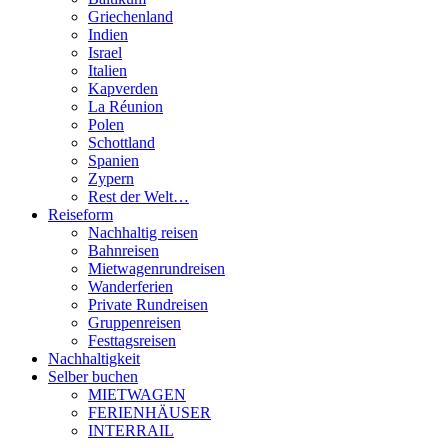
Griechenland
Indien
Israel
Italien
Kapverden
La Réunion
Polen
Schottland
Spanien
Zypern
Rest der Welt…
Reiseform
Nachhaltig reisen
Bahnreisen
Mietwagenrundreisen
Wanderferien
Private Rundreisen
Gruppenreisen
Festtagsreisen
Nachhaltigkeit
Selber buchen
MIETWAGEN
FERIENHÄUSER
INTERRAIL