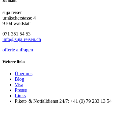
Kontakt
suja reisen
urnäscherstasse 4
9104 waldstatt
071 351 54 53
info@suja-reisen.ch
offerte anfragen
Weitere links
Über uns
Blog
Visa
Presse
Links
Pikett- & Notfalldienst 24/7: +41 (0) 79 233 13 54