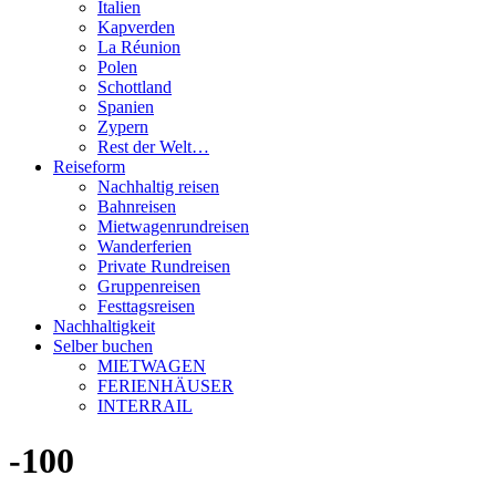
Italien
Kapverden
La Réunion
Polen
Schottland
Spanien
Zypern
Rest der Welt…
Reiseform
Nachhaltig reisen
Bahnreisen
Mietwagenrundreisen
Wanderferien
Private Rundreisen
Gruppenreisen
Festtagsreisen
Nachhaltigkeit
Selber buchen
MIETWAGEN
FERIENHÄUSER
INTERRAIL
-100