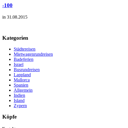
-100
in 31.08.2015
Kategorien
Städtereisen
Mietwagenrundreisen
Badeferien
Israel
Busrundreisen
Lappland
Mallorca
Spanien
Allgemein
Indien
Island
Zypern
Köpfe