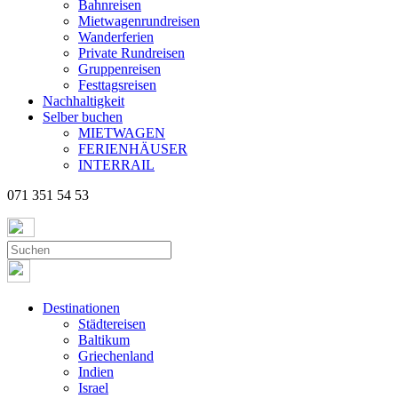
Bahnreisen
Mietwagenrundreisen
Wanderferien
Private Rundreisen
Gruppenreisen
Festtagsreisen
Nachhaltigkeit
Selber buchen
MIETWAGEN
FERIENHÄUSER
INTERRAIL
071 351 54 53
Destinationen
Städtereisen
Baltikum
Griechenland
Indien
Israel