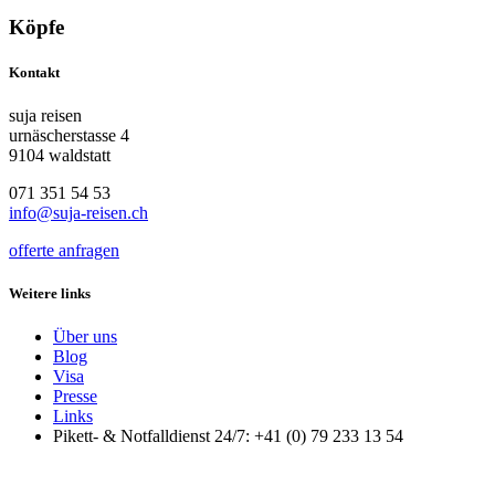
Köpfe
Kontakt
suja reisen
urnäscherstasse 4
9104 waldstatt
071 351 54 53
info@suja-reisen.ch
offerte anfragen
Weitere links
Über uns
Blog
Visa
Presse
Links
Pikett- & Notfalldienst 24/7: +41 (0) 79 233 13 54