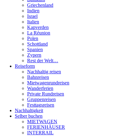
Griechenland
Indien
Israel
Italien
Kapverden
La Réunion
Polen
Schottland
Spanien
Zypern
Rest der Welt…
Reiseform
Nachhaltig reisen
Bahnreisen
Mietwagenrundreisen
Wanderferien
Private Rundreisen
Gruppenreisen
Festtagsreisen
Nachhaltigkeit
Selber buchen
MIETWAGEN
FERIENHÄUSER
INTERRAIL