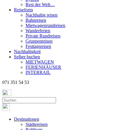
Rest der Welt…
Reiseform
Nachhaltig reisen
Bahnreisen
Mietwagenrundreisen
Wanderferien
Private Rundreisen
Gruppenreisen
Festtagsreisen
Nachhaltigkeit
Selber buchen
MIETWAGEN
FERIENHÄUSER
INTERRAIL
071 351 54 53
Destinationen
Städtereisen
Baltikum