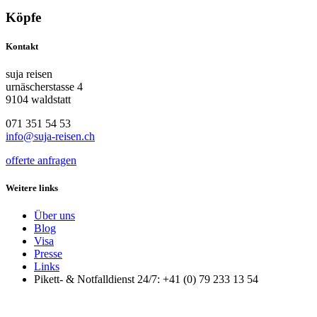
Köpfe
Kontakt
suja reisen
urnäscherstasse 4
9104 waldstatt
071 351 54 53
info@suja-reisen.ch
offerte anfragen
Weitere links
Über uns
Blog
Visa
Presse
Links
Pikett- & Notfalldienst 24/7: +41 (0) 79 233 13 54