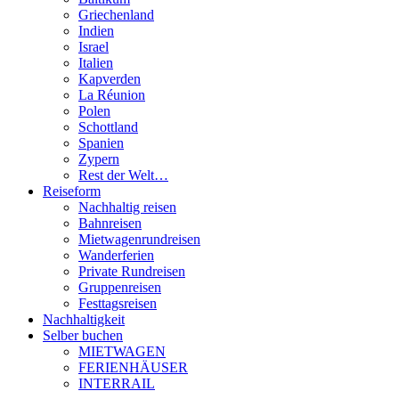
Griechenland
Indien
Israel
Italien
Kapverden
La Réunion
Polen
Schottland
Spanien
Zypern
Rest der Welt…
Reiseform
Nachhaltig reisen
Bahnreisen
Mietwagenrundreisen
Wanderferien
Private Rundreisen
Gruppenreisen
Festtagsreisen
Nachhaltigkeit
Selber buchen
MIETWAGEN
FERIENHÄUSER
INTERRAIL