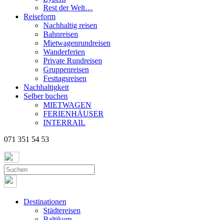
Rest der Welt…
Reiseform
Nachhaltig reisen
Bahnreisen
Mietwagenrundreisen
Wanderferien
Private Rundreisen
Gruppenreisen
Festtagsreisen
Nachhaltigkeit
Selber buchen
MIETWAGEN
FERIENHÄUSER
INTERRAIL
071 351 54 53
Destinationen
Städtereisen
Baltikum