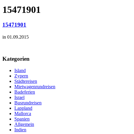
15471901
15471901
in 01.09.2015
Kategorien
Island
Zypern
Städtereisen
Mietwagenrundreisen
Badeferien
Israel
Busrundreisen
Lappland
Mallorca
Spanien
Allgemein
Indien