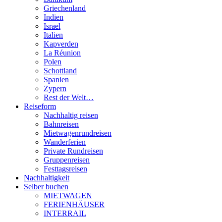
Griechenland
Indien
Israel
Italien
Kapverden
La Réunion
Polen
Schottland
Spanien
Zypern
Rest der Welt…
Reiseform
Nachhaltig reisen
Bahnreisen
Mietwagenrundreisen
Wanderferien
Private Rundreisen
Gruppenreisen
Festtagsreisen
Nachhaltigkeit
Selber buchen
MIETWAGEN
FERIENHÄUSER
INTERRAIL