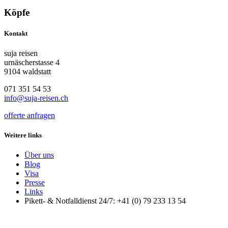
Köpfe
Kontakt
suja reisen
urnäscherstasse 4
9104 waldstatt
071 351 54 53
info@suja-reisen.ch
offerte anfragen
Weitere links
Über uns
Blog
Visa
Presse
Links
Pikett- & Notfalldienst 24/7: +41 (0) 79 233 13 54