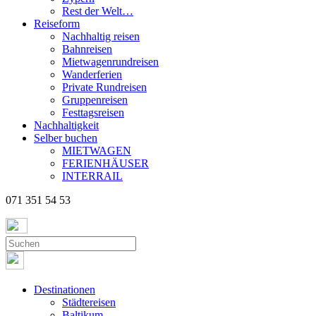
Rest der Welt…
Reiseform
Nachhaltig reisen
Bahnreisen
Mietwagenrundreisen
Wanderferien
Private Rundreisen
Gruppenreisen
Festtagsreisen
Nachhaltigkeit
Selber buchen
MIETWAGEN
FERIENHÄUSER
INTERRAIL
071 351 54 53
Destinationen
Städtereisen
Baltikum