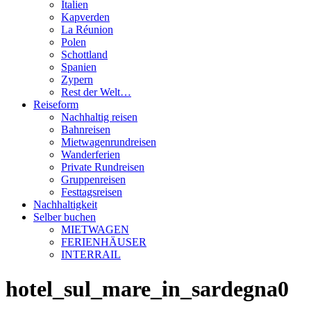
Italien
Kapverden
La Réunion
Polen
Schottland
Spanien
Zypern
Rest der Welt…
Reiseform
Nachhaltig reisen
Bahnreisen
Mietwagenrundreisen
Wanderferien
Private Rundreisen
Gruppenreisen
Festtagsreisen
Nachhaltigkeit
Selber buchen
MIETWAGEN
FERIENHÄUSER
INTERRAIL
hotel_sul_mare_in_sardegna0