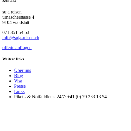
Kontakt
suja reisen
urnäscherstasse 4
9104 waldstatt
071 351 54 53
info@suja-reisen.ch
offerte anfragen
Weitere links
Über uns
Blog
Visa
Presse
Links
Pikett- & Notfalldienst 24/7: +41 (0) 79 233 13 54