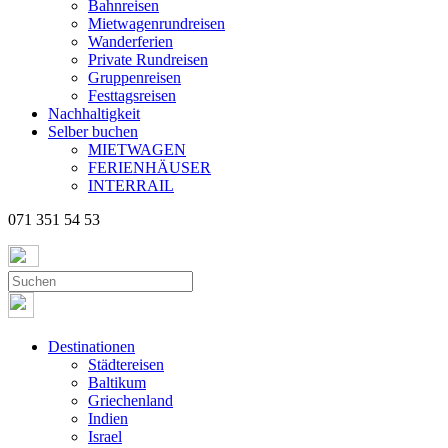
Bahnreisen
Mietwagenrundreisen
Wanderferien
Private Rundreisen
Gruppenreisen
Festtagsreisen
Nachhaltigkeit
Selber buchen
MIETWAGEN
FERIENHÄUSER
INTERRAIL
071 351 54 53
Destinationen
Städtereisen
Baltikum
Griechenland
Indien
Israel