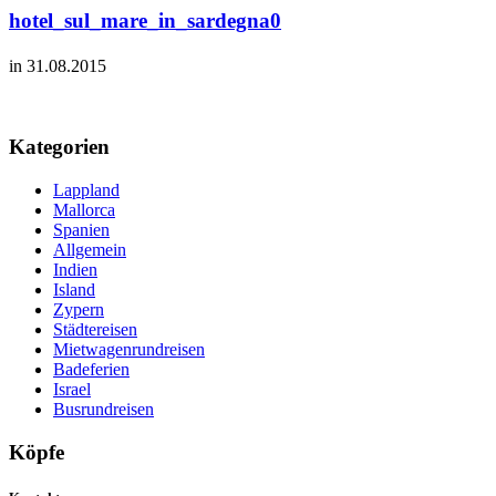
hotel_sul_mare_in_sardegna0
in 31.08.2015
Kategorien
Lappland
Mallorca
Spanien
Allgemein
Indien
Island
Zypern
Städtereisen
Mietwagenrundreisen
Badeferien
Israel
Busrundreisen
Köpfe