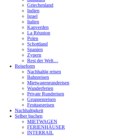
Griechenland
Indien
Israel
Italien
Kapverden
La Réunion
Polen
Schottland
Spanien
Zypern
Rest der Welt…
Reiseform
Nachhaltig reisen
Bahnreisen
Mietwagenrundreisen
Wanderferien
Private Rundreisen
Gruppenreisen
Festtagsreisen
Nachhaltigkeit
Selber buchen
MIETWAGEN
FERIENHÄUSER
INTERRAIL