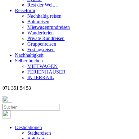
Rest der Welt…
Reiseform
Nachhaltig reisen
Bahnreisen
Mietwagenrundreisen
Wanderferien
Private Rundreisen
Gruppenreisen
Festtagsreisen
Nachhaltigkeit
Selber buchen
MIETWAGEN
FERIENHÄUSER
INTERRAIL
071 351 54 53
Destinationen
Städtereisen
Baltikum