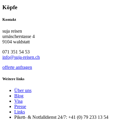
Köpfe
Kontakt
suja reisen
urnäscherstasse 4
9104 waldstatt
071 351 54 53
info@suja-reisen.ch
offerte anfragen
Weitere links
Über uns
Blog
Visa
Presse
Links
Pikett- & Notfalldienst 24/7: +41 (0) 79 233 13 54