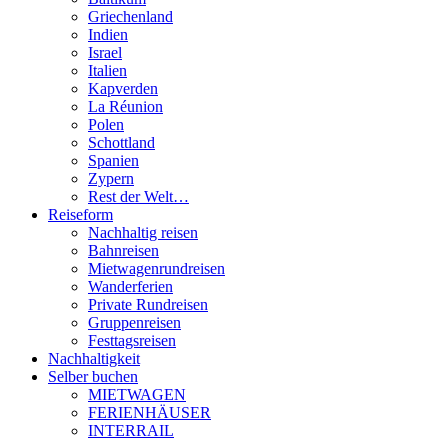
Griechenland
Indien
Israel
Italien
Kapverden
La Réunion
Polen
Schottland
Spanien
Zypern
Rest der Welt…
Reiseform
Nachhaltig reisen
Bahnreisen
Mietwagenrundreisen
Wanderferien
Private Rundreisen
Gruppenreisen
Festtagsreisen
Nachhaltigkeit
Selber buchen
MIETWAGEN
FERIENHÄUSER
INTERRAIL