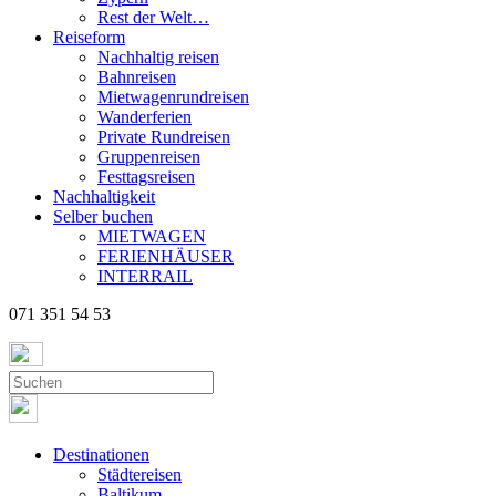
Rest der Welt…
Reiseform
Nachhaltig reisen
Bahnreisen
Mietwagenrundreisen
Wanderferien
Private Rundreisen
Gruppenreisen
Festtagsreisen
Nachhaltigkeit
Selber buchen
MIETWAGEN
FERIENHÄUSER
INTERRAIL
071 351 54 53
Destinationen
Städtereisen
Baltikum