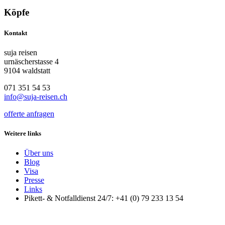
Köpfe
Kontakt
suja reisen
urnäscherstasse 4
9104 waldstatt
071 351 54 53
info@suja-reisen.ch
offerte anfragen
Weitere links
Über uns
Blog
Visa
Presse
Links
Pikett- & Notfalldienst 24/7: +41 (0) 79 233 13 54