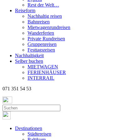
Rest der Welt…
Reiseform
Nachhaltig reisen
Bahnreisen
Mietwagenrundreisen
Wanderferien
Private Rundreisen
Gruppenreisen
Festtagsreisen
Nachhaltigkeit
Selber buchen
MIETWAGEN
FERIENHÄUSER
INTERRAIL
071 351 54 53
Destinationen
Städtereisen
Baltikum