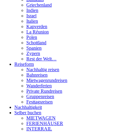
Griechenland
Indien
Israel
Italien
Kapverden
La Réunion
Polen
Schottland
Spanien
Zypern
Rest der Welt…
Reiseform
Nachhaltig reisen
Bahnreisen
Mietwagenrundreisen
Wanderferien
Private Rundreisen
Gruppenreisen
Festtagsreisen
Nachhaltigkeit
Selber buchen
MIETWAGEN
FERIENHÄUSER
INTERRAIL