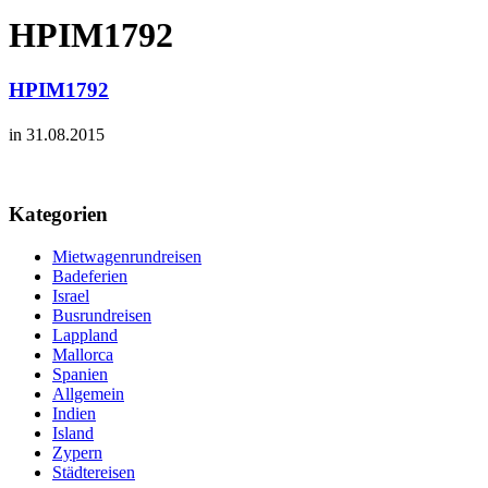
HPIM1792
HPIM1792
in 31.08.2015
Kategorien
Mietwagenrundreisen
Badeferien
Israel
Busrundreisen
Lappland
Mallorca
Spanien
Allgemein
Indien
Island
Zypern
Städtereisen