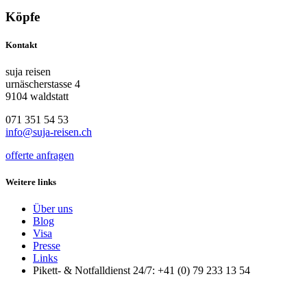
Köpfe
Kontakt
suja reisen
urnäscherstasse 4
9104 waldstatt
071 351 54 53
info@suja-reisen.ch
offerte anfragen
Weitere links
Über uns
Blog
Visa
Presse
Links
Pikett- & Notfalldienst 24/7: +41 (0) 79 233 13 54