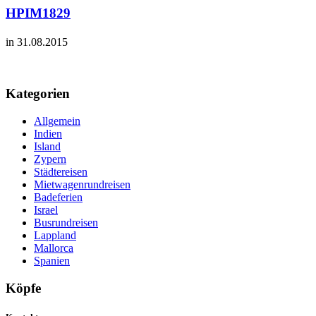
HPIM1829
in 31.08.2015
Kategorien
Allgemein
Indien
Island
Zypern
Städtereisen
Mietwagenrundreisen
Badeferien
Israel
Busrundreisen
Lappland
Mallorca
Spanien
Köpfe