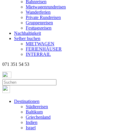
Bahnreisen
Mietwagenrundreisen
Wanderferien
Private Rundreisen
Gruppenreisen
Festtagsreisen
Nachhaltigkeit
Selber buchen
MIETWAGEN
FERIENHÄUSER
INTERRAIL
071 351 54 53
Destinationen
Städtereisen
Baltikum
Griechenland
Indien
Israel