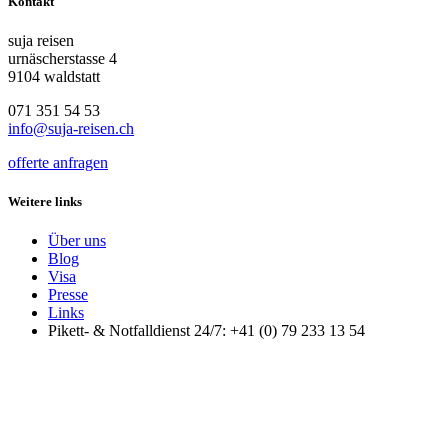
Kontakt
suja reisen
urnäscherstasse 4
9104 waldstatt
071 351 54 53
info@suja-reisen.ch
offerte anfragen
Weitere links
Über uns
Blog
Visa
Presse
Links
Pikett- & Notfalldienst 24/7: +41 (0) 79 233 13 54