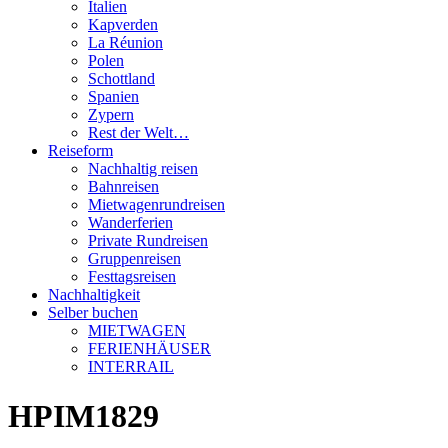
Italien
Kapverden
La Réunion
Polen
Schottland
Spanien
Zypern
Rest der Welt…
Reiseform
Nachhaltig reisen
Bahnreisen
Mietwagenrundreisen
Wanderferien
Private Rundreisen
Gruppenreisen
Festtagsreisen
Nachhaltigkeit
Selber buchen
MIETWAGEN
FERIENHÄUSER
INTERRAIL
HPIM1829