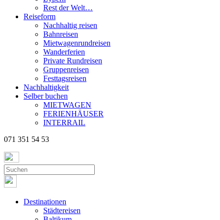
Rest der Welt…
Reiseform
Nachhaltig reisen
Bahnreisen
Mietwagenrundreisen
Wanderferien
Private Rundreisen
Gruppenreisen
Festtagsreisen
Nachhaltigkeit
Selber buchen
MIETWAGEN
FERIENHÄUSER
INTERRAIL
071 351 54 53
Destinationen
Städtereisen
Baltikum