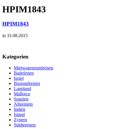
HPIM1843
HPIM1843
in 31.08.2015
Kategorien
Mietwagenrundreisen
Badeferien
Israel
Busrundreisen
Lappland
Mallorca
Spanien
Allgemein
Indien
Island
Zypern
Städtereisen