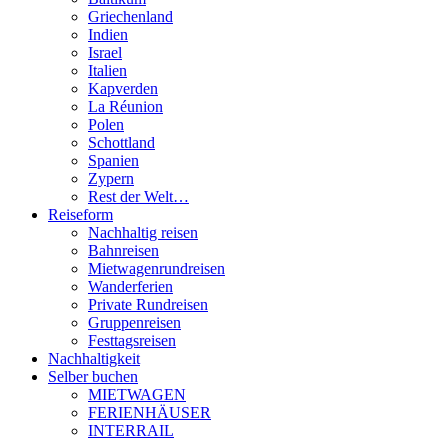
Griechenland
Indien
Israel
Italien
Kapverden
La Réunion
Polen
Schottland
Spanien
Zypern
Rest der Welt…
Reiseform
Nachhaltig reisen
Bahnreisen
Mietwagenrundreisen
Wanderferien
Private Rundreisen
Gruppenreisen
Festtagsreisen
Nachhaltigkeit
Selber buchen
MIETWAGEN
FERIENHÄUSER
INTERRAIL