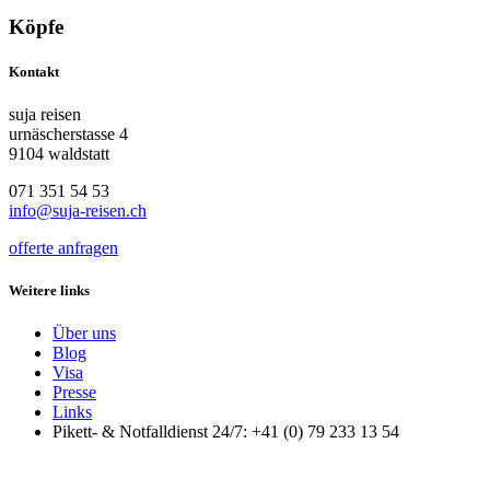
Köpfe
Kontakt
suja reisen
urnäscherstasse 4
9104 waldstatt
071 351 54 53
info@suja-reisen.ch
offerte anfragen
Weitere links
Über uns
Blog
Visa
Presse
Links
Pikett- & Notfalldienst 24/7: +41 (0) 79 233 13 54