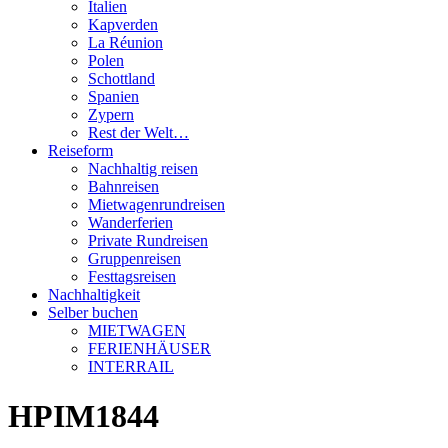
Italien
Kapverden
La Réunion
Polen
Schottland
Spanien
Zypern
Rest der Welt…
Reiseform
Nachhaltig reisen
Bahnreisen
Mietwagenrundreisen
Wanderferien
Private Rundreisen
Gruppenreisen
Festtagsreisen
Nachhaltigkeit
Selber buchen
MIETWAGEN
FERIENHÄUSER
INTERRAIL
HPIM1844