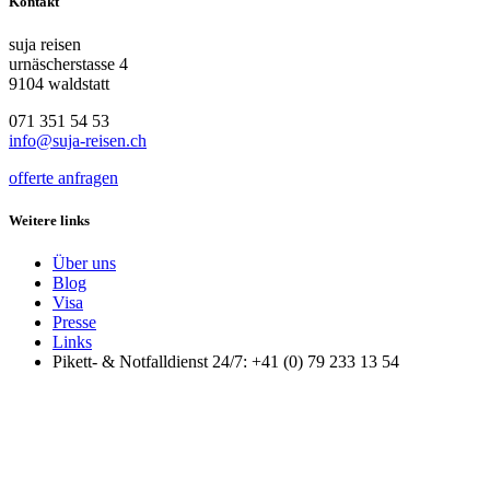
Kontakt
suja reisen
urnäscherstasse 4
9104 waldstatt
071 351 54 53
info@suja-reisen.ch
offerte anfragen
Weitere links
Über uns
Blog
Visa
Presse
Links
Pikett- & Notfalldienst 24/7: +41 (0) 79 233 13 54