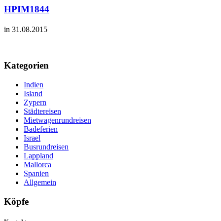
HPIM1844
in 31.08.2015
Kategorien
Indien
Island
Zypern
Städtereisen
Mietwagenrundreisen
Badeferien
Israel
Busrundreisen
Lappland
Mallorca
Spanien
Allgemein
Köpfe