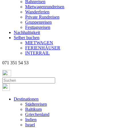
Bahnreisen
Mietwagenrundreisen
Wanderferien
Private Rundreisen
Gruppenreisen
Festtagsreisen
Nachhaltigkeit
Selber buchen
MIETWAGEN
FERIENHÄUSER
INTERRAIL
071 351 54 53
Destinationen
Städtereisen
Baltikum
Griechenland
Indien
Israel