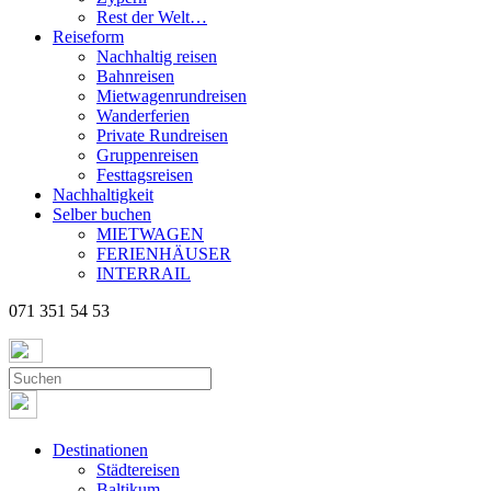
Rest der Welt…
Reiseform
Nachhaltig reisen
Bahnreisen
Mietwagenrundreisen
Wanderferien
Private Rundreisen
Gruppenreisen
Festtagsreisen
Nachhaltigkeit
Selber buchen
MIETWAGEN
FERIENHÄUSER
INTERRAIL
071 351 54 53
Destinationen
Städtereisen
Baltikum