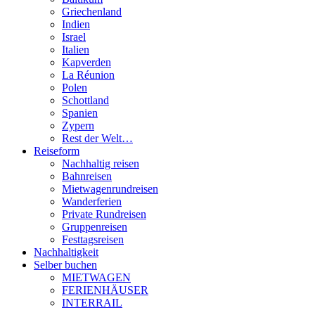
Griechenland
Indien
Israel
Italien
Kapverden
La Réunion
Polen
Schottland
Spanien
Zypern
Rest der Welt…
Reiseform
Nachhaltig reisen
Bahnreisen
Mietwagenrundreisen
Wanderferien
Private Rundreisen
Gruppenreisen
Festtagsreisen
Nachhaltigkeit
Selber buchen
MIETWAGEN
FERIENHÄUSER
INTERRAIL