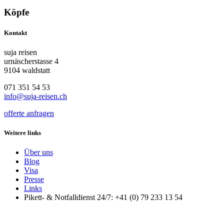
Köpfe
Kontakt
suja reisen
urnäscherstasse 4
9104 waldstatt
071 351 54 53
info@suja-reisen.ch
offerte anfragen
Weitere links
Über uns
Blog
Visa
Presse
Links
Pikett- & Notfalldienst 24/7: +41 (0) 79 233 13 54