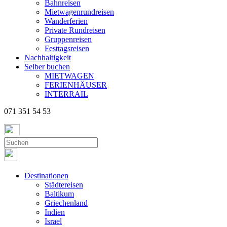
Bahnreisen
Mietwagenrundreisen
Wanderferien
Private Rundreisen
Gruppenreisen
Festtagsreisen
Nachhaltigkeit
Selber buchen
MIETWAGEN
FERIENHÄUSER
INTERRAIL
071 351 54 53
Destinationen
Städtereisen
Baltikum
Griechenland
Indien
Israel