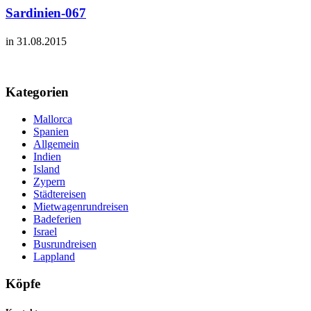
Sardinien-067
in 31.08.2015
Kategorien
Mallorca
Spanien
Allgemein
Indien
Island
Zypern
Städtereisen
Mietwagenrundreisen
Badeferien
Israel
Busrundreisen
Lappland
Köpfe