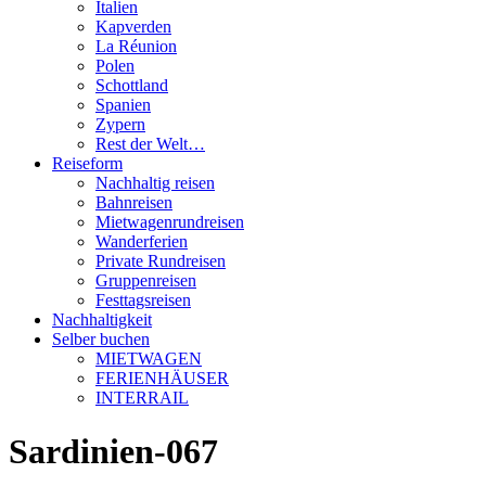
Italien
Kapverden
La Réunion
Polen
Schottland
Spanien
Zypern
Rest der Welt…
Reiseform
Nachhaltig reisen
Bahnreisen
Mietwagenrundreisen
Wanderferien
Private Rundreisen
Gruppenreisen
Festtagsreisen
Nachhaltigkeit
Selber buchen
MIETWAGEN
FERIENHÄUSER
INTERRAIL
Sardinien-067