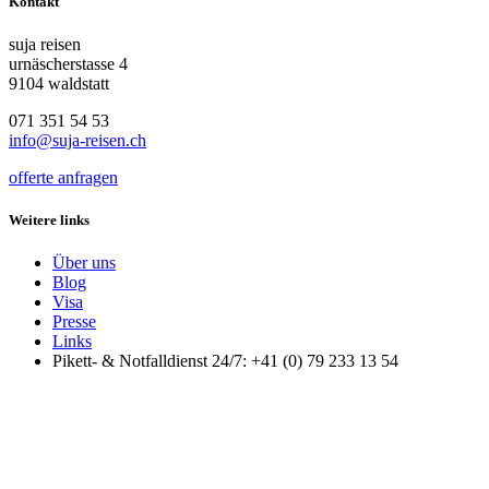
Kontakt
suja reisen
urnäscherstasse 4
9104 waldstatt
071 351 54 53
info@suja-reisen.ch
offerte anfragen
Weitere links
Über uns
Blog
Visa
Presse
Links
Pikett- & Notfalldienst 24/7: +41 (0) 79 233 13 54