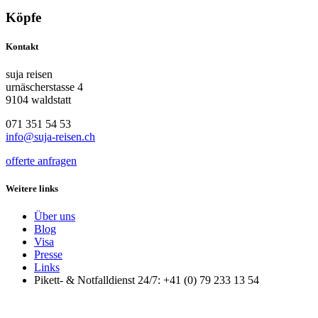
Köpfe
Kontakt
suja reisen
urnäscherstasse 4
9104 waldstatt
071 351 54 53
info@suja-reisen.ch
offerte anfragen
Weitere links
Über uns
Blog
Visa
Presse
Links
Pikett- & Notfalldienst 24/7: +41 (0) 79 233 13 54