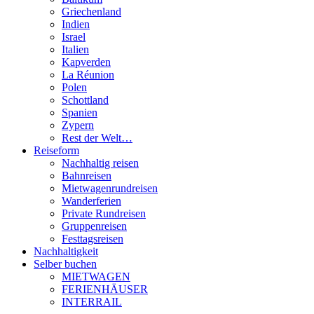
Griechenland
Indien
Israel
Italien
Kapverden
La Réunion
Polen
Schottland
Spanien
Zypern
Rest der Welt…
Reiseform
Nachhaltig reisen
Bahnreisen
Mietwagenrundreisen
Wanderferien
Private Rundreisen
Gruppenreisen
Festtagsreisen
Nachhaltigkeit
Selber buchen
MIETWAGEN
FERIENHÄUSER
INTERRAIL