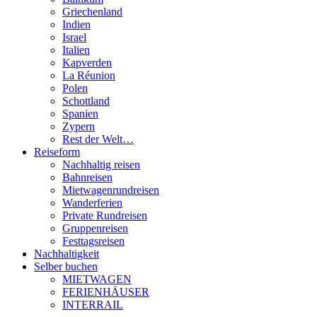
Griechenland
Indien
Israel
Italien
Kapverden
La Réunion
Polen
Schottland
Spanien
Zypern
Rest der Welt…
Reiseform
Nachhaltig reisen
Bahnreisen
Mietwagenrundreisen
Wanderferien
Private Rundreisen
Gruppenreisen
Festtagsreisen
Nachhaltigkeit
Selber buchen
MIETWAGEN
FERIENHÄUSER
INTERRAIL