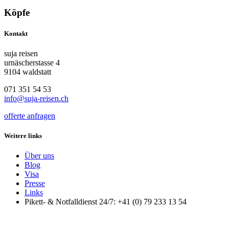
Köpfe
Kontakt
suja reisen
urnäscherstasse 4
9104 waldstatt
071 351 54 53
info@suja-reisen.ch
offerte anfragen
Weitere links
Über uns
Blog
Visa
Presse
Links
Pikett- & Notfalldienst 24/7: +41 (0) 79 233 13 54