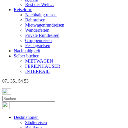
Rest der Welt…
Reiseform
Nachhaltig reisen
Bahnreisen
Mietwagenrundreisen
Wanderferien
Private Rundreisen
Gruppenreisen
Festtagsreisen
Nachhaltigkeit
Selber buchen
MIETWAGEN
FERIENHÄUSER
INTERRAIL
071 351 54 53
Destinationen
Städtereisen
Baltikum