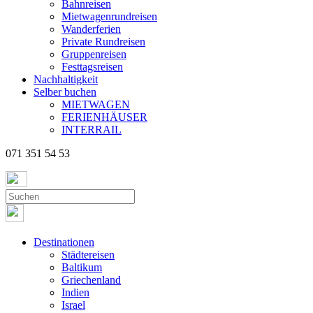
Bahnreisen
Mietwagenrundreisen
Wanderferien
Private Rundreisen
Gruppenreisen
Festtagsreisen
Nachhaltigkeit
Selber buchen
MIETWAGEN
FERIENHÄUSER
INTERRAIL
071 351 54 53
Destinationen
Städtereisen
Baltikum
Griechenland
Indien
Israel