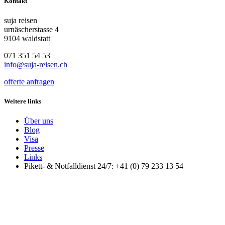
Kontakt
suja reisen
urnäscherstasse 4
9104 waldstatt
071 351 54 53
info@suja-reisen.ch
offerte anfragen
Weitere links
Über uns
Blog
Visa
Presse
Links
Pikett- & Notfalldienst 24/7: +41 (0) 79 233 13 54