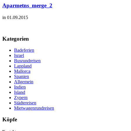
Aparmetns_merge_2
in 01.09.2015
Kategorien
Badeferien
Israel
Busrundreisen
Lappland
Mallorca
Spanien
Allgemein
Indien
Island
Zypern
Städtereisen
Mietwagenrundreisen
Köpfe