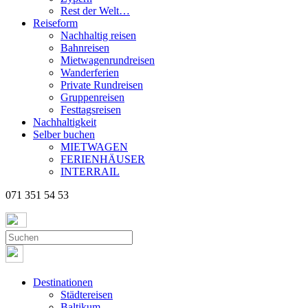
Rest der Welt…
Reiseform
Nachhaltig reisen
Bahnreisen
Mietwagenrundreisen
Wanderferien
Private Rundreisen
Gruppenreisen
Festtagsreisen
Nachhaltigkeit
Selber buchen
MIETWAGEN
FERIENHÄUSER
INTERRAIL
071 351 54 53
Destinationen
Städtereisen
Baltikum