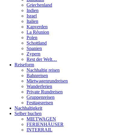
Griechenland
Indien
Israel
Italien
Kapverden
La Réunion
Polen
Schottland
Spanien
Zypern
Rest der Welt…
Reiseform
Nachhaltig reisen
Bahnreisen
Mietwagenrundreisen
Wanderferien
Private Rundreisen
Gruppenreisen
Festtagsreisen
Nachhaltigkeit
Selber buchen
MIETWAGEN
FERIENHÄUSER
INTERRAIL