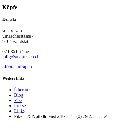
Köpfe
Kontakt
suja reisen
urnäscherstasse 4
9104 waldstatt
071 351 54 53
info@suja-reisen.ch
offerte anfragen
Weitere links
Über uns
Blog
Visa
Presse
Links
Pikett- & Notfalldienst 24/7: +41 (0) 79 233 13 54