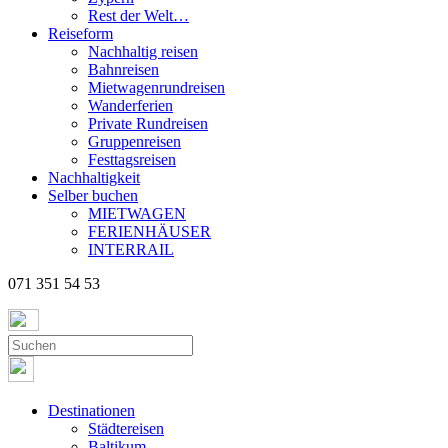
Rest der Welt…
Reiseform
Nachhaltig reisen
Bahnreisen
Mietwagenrundreisen
Wanderferien
Private Rundreisen
Gruppenreisen
Festtagsreisen
Nachhaltigkeit
Selber buchen
MIETWAGEN
FERIENHÄUSER
INTERRAIL
071 351 54 53
Destinationen
Städtereisen
Baltikum