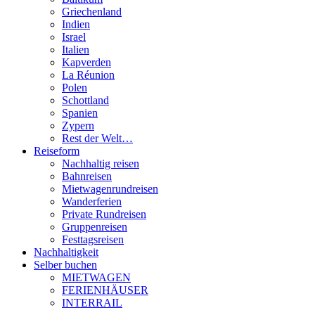
Griechenland
Indien
Israel
Italien
Kapverden
La Réunion
Polen
Schottland
Spanien
Zypern
Rest der Welt…
Reiseform
Nachhaltig reisen
Bahnreisen
Mietwagenrundreisen
Wanderferien
Private Rundreisen
Gruppenreisen
Festtagsreisen
Nachhaltigkeit
Selber buchen
MIETWAGEN
FERIENHÄUSER
INTERRAIL