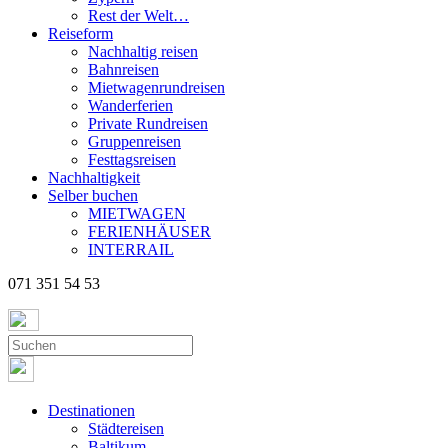
Rest der Welt…
Reiseform
Nachhaltig reisen
Bahnreisen
Mietwagenrundreisen
Wanderferien
Private Rundreisen
Gruppenreisen
Festtagsreisen
Nachhaltigkeit
Selber buchen
MIETWAGEN
FERIENHÄUSER
INTERRAIL
071 351 54 53
Destinationen
Städtereisen
Baltikum