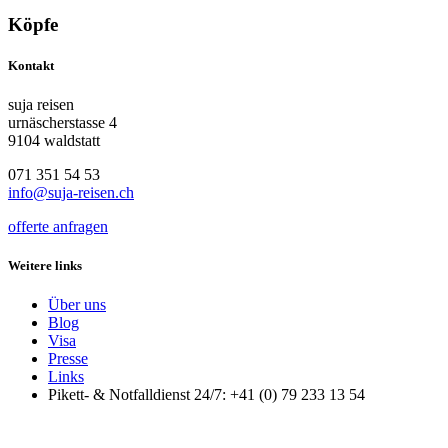
Köpfe
Kontakt
suja reisen
urnäscherstasse 4
9104 waldstatt
071 351 54 53
info@suja-reisen.ch
offerte anfragen
Weitere links
Über uns
Blog
Visa
Presse
Links
Pikett- & Notfalldienst 24/7: +41 (0) 79 233 13 54