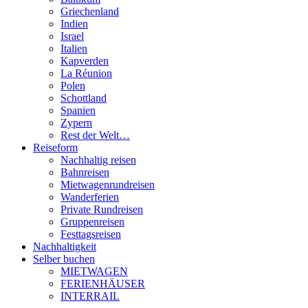
Griechenland
Indien
Israel
Italien
Kapverden
La Réunion
Polen
Schottland
Spanien
Zypern
Rest der Welt…
Reiseform
Nachhaltig reisen
Bahnreisen
Mietwagenrundreisen
Wanderferien
Private Rundreisen
Gruppenreisen
Festtagsreisen
Nachhaltigkeit
Selber buchen
MIETWAGEN
FERIENHÄUSER
INTERRAIL