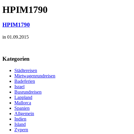
HPIM1790
HPIM1790
in 01.09.2015
Kategorien
Städtereisen
Mietwagenrundreisen
Badeferien
Israel
Busrundreisen
Lappland
Mallorca
Spanien
Allgemein
Indien
Island
Zypern