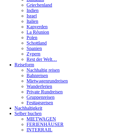
Griechenland
Indien
Israel
Italien
Kapverden
La Réunion
Polen
Schottland
Spanien
Zypern
Rest der Welt…
Reiseform
Nachhaltig reisen
Bahnreisen
Mietwagenrundreisen
Wanderferien
Private Rundreisen
Gruppenreisen
Festtagsreisen
Nachhaltigkeit
Selber buchen
MIETWAGEN
FERIENHÄUSER
INTERRAIL