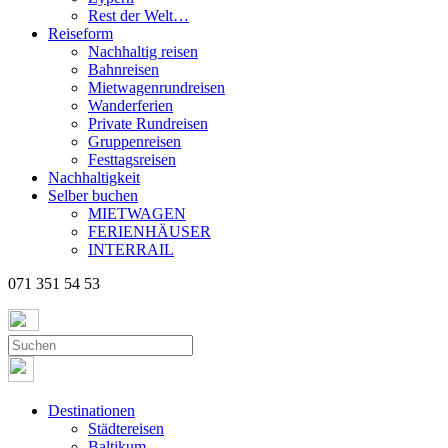
Rest der Welt…
Reiseform
Nachhaltig reisen
Bahnreisen
Mietwagenrundreisen
Wanderferien
Private Rundreisen
Gruppenreisen
Festtagsreisen
Nachhaltigkeit
Selber buchen
MIETWAGEN
FERIENHÄUSER
INTERRAIL
071 351 54 53
Destinationen
Städtereisen
Baltikum