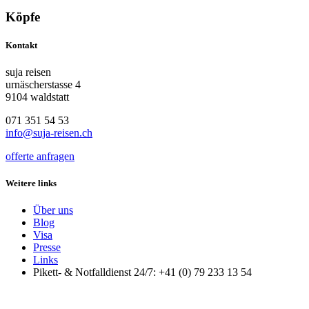
Köpfe
Kontakt
suja reisen
urnäscherstasse 4
9104 waldstatt
071 351 54 53
info@suja-reisen.ch
offerte anfragen
Weitere links
Über uns
Blog
Visa
Presse
Links
Pikett- & Notfalldienst 24/7: +41 (0) 79 233 13 54