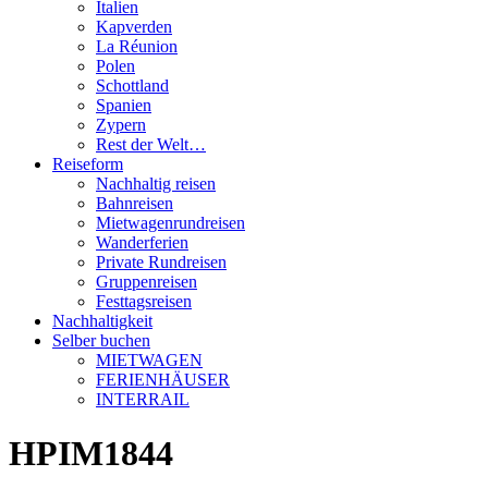
Italien
Kapverden
La Réunion
Polen
Schottland
Spanien
Zypern
Rest der Welt…
Reiseform
Nachhaltig reisen
Bahnreisen
Mietwagenrundreisen
Wanderferien
Private Rundreisen
Gruppenreisen
Festtagsreisen
Nachhaltigkeit
Selber buchen
MIETWAGEN
FERIENHÄUSER
INTERRAIL
HPIM1844