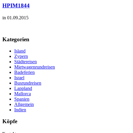
HPIM1844
in 01.09.2015
Kategorien
Island
Zypern
Städtereisen
Mietwagenrundreisen
Badeferien
Israel
Busrundreisen
Lappland
Mallorca
Spanien
Allgemein
Indien
Köpfe