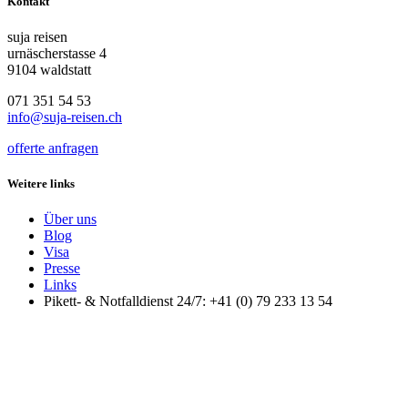
Kontakt
suja reisen
urnäscherstasse 4
9104 waldstatt
071 351 54 53
info@suja-reisen.ch
offerte anfragen
Weitere links
Über uns
Blog
Visa
Presse
Links
Pikett- & Notfalldienst 24/7: +41 (0) 79 233 13 54