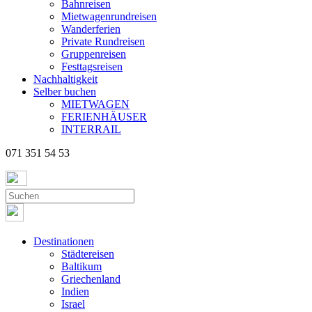
Bahnreisen
Mietwagenrundreisen
Wanderferien
Private Rundreisen
Gruppenreisen
Festtagsreisen
Nachhaltigkeit
Selber buchen
MIETWAGEN
FERIENHÄUSER
INTERRAIL
071 351 54 53
Destinationen
Städtereisen
Baltikum
Griechenland
Indien
Israel