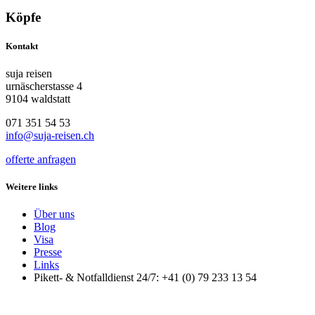
Köpfe
Kontakt
suja reisen
urnäscherstasse 4
9104 waldstatt
071 351 54 53
info@suja-reisen.ch
offerte anfragen
Weitere links
Über uns
Blog
Visa
Presse
Links
Pikett- & Notfalldienst 24/7: +41 (0) 79 233 13 54