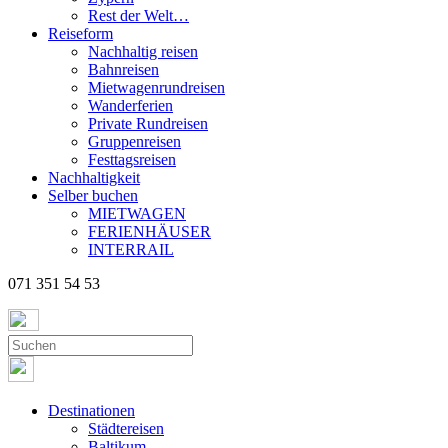
Rest der Welt…
Reiseform
Nachhaltig reisen
Bahnreisen
Mietwagenrundreisen
Wanderferien
Private Rundreisen
Gruppenreisen
Festtagsreisen
Nachhaltigkeit
Selber buchen
MIETWAGEN
FERIENHÄUSER
INTERRAIL
071 351 54 53
Destinationen
Städtereisen
Baltikum