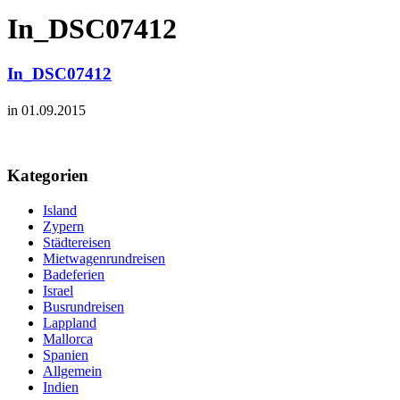
In_DSC07412
In_DSC07412
in 01.09.2015
Kategorien
Island
Zypern
Städtereisen
Mietwagenrundreisen
Badeferien
Israel
Busrundreisen
Lappland
Mallorca
Spanien
Allgemein
Indien