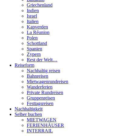
Griechenland
Indien
Israel
Italien
Kapverden
La Réunion
Polen
Schottland
Spanien
Zypern
Rest der Welt…
Reiseform
Nachhaltig reisen
Bahnreisen
Mietwagenrundreisen
Wanderferien
Private Rundreisen
Gruppenreisen
Festtagsreisen
Nachhaltigkeit
Selber buchen
MIETWAGEN
FERIENHÄUSER
INTERRAIL