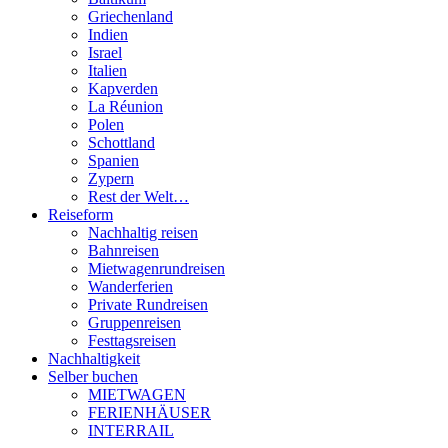
Griechenland
Indien
Israel
Italien
Kapverden
La Réunion
Polen
Schottland
Spanien
Zypern
Rest der Welt…
Reiseform
Nachhaltig reisen
Bahnreisen
Mietwagenrundreisen
Wanderferien
Private Rundreisen
Gruppenreisen
Festtagsreisen
Nachhaltigkeit
Selber buchen
MIETWAGEN
FERIENHÄUSER
INTERRAIL