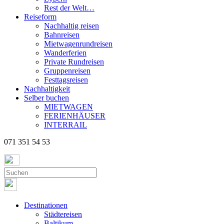
Rest der Welt…
Reiseform
Nachhaltig reisen
Bahnreisen
Mietwagenrundreisen
Wanderferien
Private Rundreisen
Gruppenreisen
Festtagsreisen
Nachhaltigkeit
Selber buchen
MIETWAGEN
FERIENHÄUSER
INTERRAIL
071 351 54 53
Destinationen
Städtereisen
Baltikum