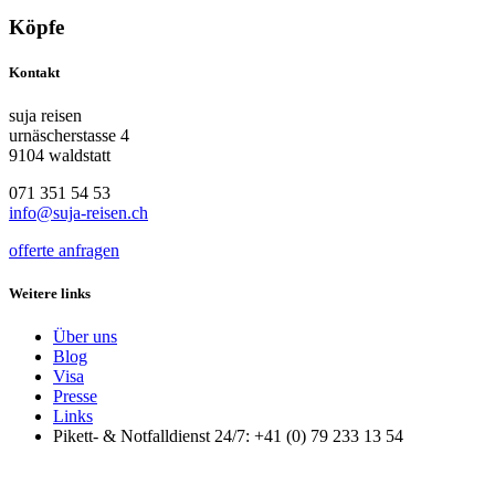
Köpfe
Kontakt
suja reisen
urnäscherstasse 4
9104 waldstatt
071 351 54 53
info@suja-reisen.ch
offerte anfragen
Weitere links
Über uns
Blog
Visa
Presse
Links
Pikett- & Notfalldienst 24/7: +41 (0) 79 233 13 54