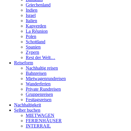
Griechenland
Indien
Israel
Italien
Kapverden
La Réunion
Polen
Schottland
Spanien
Zypern
Rest der Welt…
Reiseform
Nachhaltig reisen
Bahnreisen
Mietwagenrundreisen
Wanderferien
Private Rundreisen
Gruppenreisen
Festtagsreisen
Nachhaltigkeit
Selber buchen
MIETWAGEN
FERIENHÄUSER
INTERRAIL