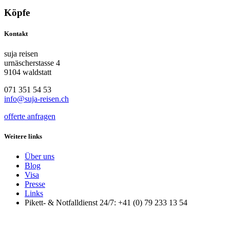
Köpfe
Kontakt
suja reisen
urnäscherstasse 4
9104 waldstatt
071 351 54 53
info@suja-reisen.ch
offerte anfragen
Weitere links
Über uns
Blog
Visa
Presse
Links
Pikett- & Notfalldienst 24/7: +41 (0) 79 233 13 54