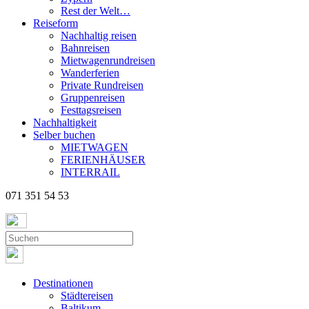
Rest der Welt…
Reiseform
Nachhaltig reisen
Bahnreisen
Mietwagenrundreisen
Wanderferien
Private Rundreisen
Gruppenreisen
Festtagsreisen
Nachhaltigkeit
Selber buchen
MIETWAGEN
FERIENHÄUSER
INTERRAIL
071 351 54 53
Destinationen
Städtereisen
Baltikum