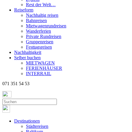
Rest der Welt…
Reiseform
Nachhaltig reisen
Bahnreisen
Mietwagenrundreisen
Wanderferien
Private Rundreisen
Gruppenreisen
Festtagsreisen
Nachhaltigkeit
Selber buchen
MIETWAGEN
FERIENHÄUSER
INTERRAIL
071 351 54 53
Destinationen
Städtereisen
Baltikum