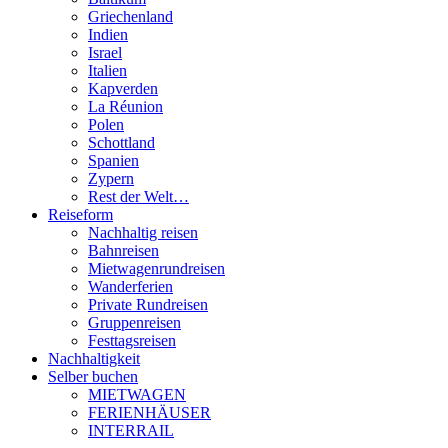
Griechenland
Indien
Israel
Italien
Kapverden
La Réunion
Polen
Schottland
Spanien
Zypern
Rest der Welt…
Reiseform
Nachhaltig reisen
Bahnreisen
Mietwagenrundreisen
Wanderferien
Private Rundreisen
Gruppenreisen
Festtagsreisen
Nachhaltigkeit
Selber buchen
MIETWAGEN
FERIENHÄUSER
INTERRAIL