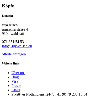
Köpfe
Kontakt
suja reisen
urnäscherstasse 4
9104 waldstatt
071 351 54 53
info@suja-reisen.ch
offerte anfragen
Weitere links
Über uns
Blog
Visa
Presse
Links
Pikett- & Notfalldienst 24/7: +41 (0) 79 233 13 54