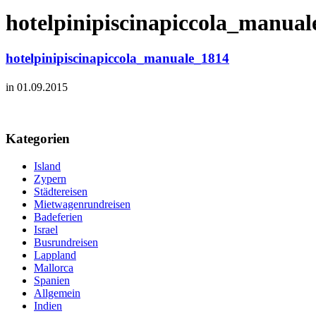
hotelpinipiscinapiccola_manual
hotelpinipiscinapiccola_manuale_1814
in 01.09.2015
Kategorien
Island
Zypern
Städtereisen
Mietwagenrundreisen
Badeferien
Israel
Busrundreisen
Lappland
Mallorca
Spanien
Allgemein
Indien