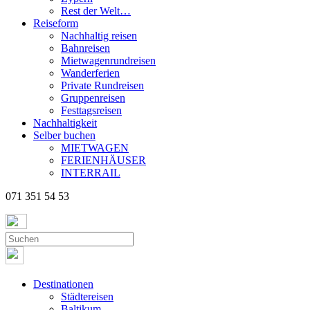
Rest der Welt…
Reiseform
Nachhaltig reisen
Bahnreisen
Mietwagenrundreisen
Wanderferien
Private Rundreisen
Gruppenreisen
Festtagsreisen
Nachhaltigkeit
Selber buchen
MIETWAGEN
FERIENHÄUSER
INTERRAIL
071 351 54 53
Destinationen
Städtereisen
Baltikum