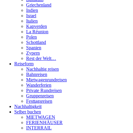
Griechenland
Indien
Israel
Italien
Kapverden
La Réunion
Polen
Schottland
Spanien
Zypern
Rest der Welt…
Reiseform
Nachhaltig reisen
Bahnreisen
Mietwagenrundreisen
Wanderferien
Private Rundreisen
Gruppenreisen
Festtagsreisen
Nachhaltigkeit
Selber buchen
MIETWAGEN
FERIENHÄUSER
INTERRAIL