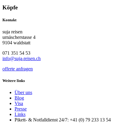
Köpfe
Kontakt
suja reisen
urnäscherstasse 4
9104 waldstatt
071 351 54 53
info@suja-reisen.ch
offerte anfragen
Weitere links
Über uns
Blog
Visa
Presse
Links
Pikett- & Notfalldienst 24/7: +41 (0) 79 233 13 54