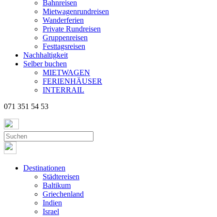
Bahnreisen
Mietwagenrundreisen
Wanderferien
Private Rundreisen
Gruppenreisen
Festtagsreisen
Nachhaltigkeit
Selber buchen
MIETWAGEN
FERIENHÄUSER
INTERRAIL
071 351 54 53
Destinationen
Städtereisen
Baltikum
Griechenland
Indien
Israel