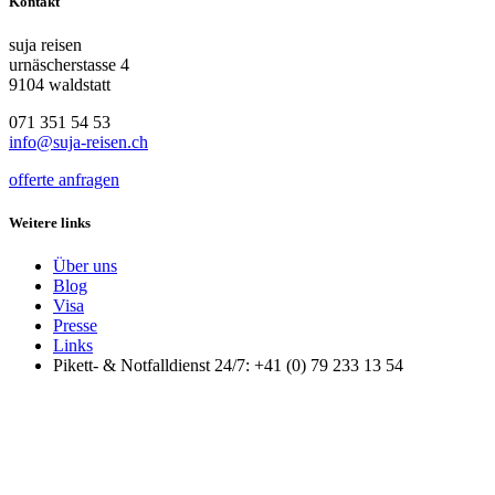
Kontakt
suja reisen
urnäscherstasse 4
9104 waldstatt
071 351 54 53
info@suja-reisen.ch
offerte anfragen
Weitere links
Über uns
Blog
Visa
Presse
Links
Pikett- & Notfalldienst 24/7: +41 (0) 79 233 13 54