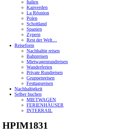
Italien
Kapverden
La Réunion
Polen
Schottland
Spanien
Zypern
Rest der Welt…
Reiseform
Nachhaltig reisen
Bahnreisen
Mietwagenrundreisen
Wanderferien
Private Rundreisen
Gruppenreisen
Festtagsreisen
Nachhaltigkeit
Selber buchen
MIETWAGEN
FERIENHÄUSER
INTERRAIL
HPIM1831