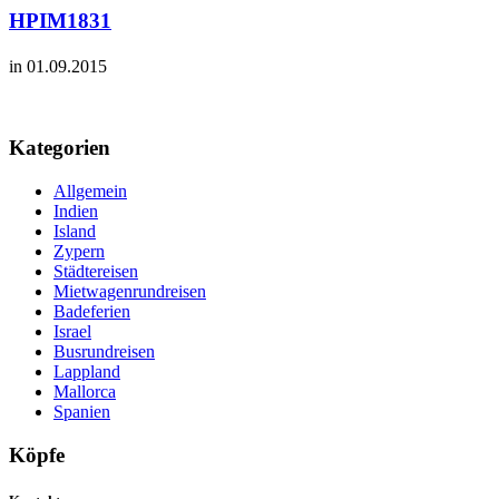
HPIM1831
in 01.09.2015
Kategorien
Allgemein
Indien
Island
Zypern
Städtereisen
Mietwagenrundreisen
Badeferien
Israel
Busrundreisen
Lappland
Mallorca
Spanien
Köpfe