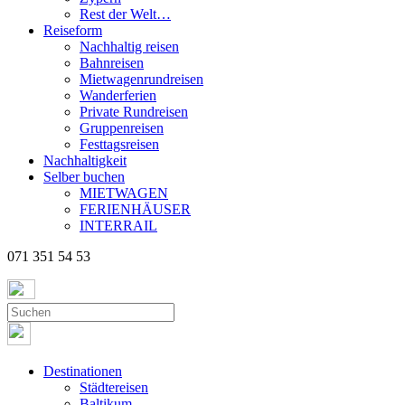
Rest der Welt…
Reiseform
Nachhaltig reisen
Bahnreisen
Mietwagenrundreisen
Wanderferien
Private Rundreisen
Gruppenreisen
Festtagsreisen
Nachhaltigkeit
Selber buchen
MIETWAGEN
FERIENHÄUSER
INTERRAIL
071 351 54 53
Destinationen
Städtereisen
Baltikum