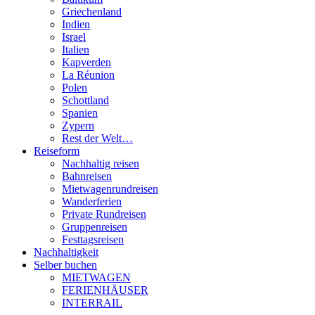
Griechenland
Indien
Israel
Italien
Kapverden
La Réunion
Polen
Schottland
Spanien
Zypern
Rest der Welt…
Reiseform
Nachhaltig reisen
Bahnreisen
Mietwagenrundreisen
Wanderferien
Private Rundreisen
Gruppenreisen
Festtagsreisen
Nachhaltigkeit
Selber buchen
MIETWAGEN
FERIENHÄUSER
INTERRAIL