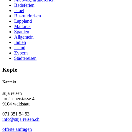
Badeferien
Israel
Busrundreisen
Lappland
Mallorca
Spanien
Allgemein
Indien
Island
Zypern
Städtereisen
Köpfe
Kontakt
suja reisen
urnäscherstasse 4
9104 waldstatt
071 351 54 53
info@suja-reisen.ch
offerte anfragen