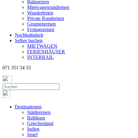
Bahnreisen
Mietwagenrundreisen
Wanderferien
Private Rundreisen
Gruppenreisen
Festtagsreisen
Nachhaltigkeit
Selber buchen
MIETWAGEN
FERIENHÄUSER
INTERRAIL
071 351 54 53
Destinationen
Städtereisen
Baltikum
Griechenland
Indien
Israel