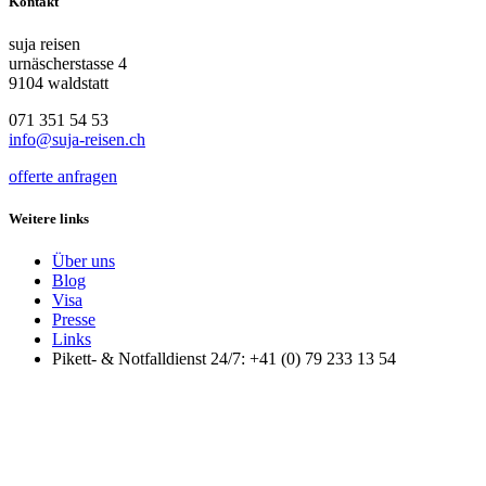
Kontakt
suja reisen
urnäscherstasse 4
9104 waldstatt
071 351 54 53
info@suja-reisen.ch
offerte anfragen
Weitere links
Über uns
Blog
Visa
Presse
Links
Pikett- & Notfalldienst 24/7: +41 (0) 79 233 13 54