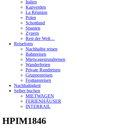
Italien
Kapverden
La Réunion
Polen
Schottland
Spanien
Zypern
Rest der Welt…
Reiseform
Nachhaltig reisen
Bahnreisen
Mietwagenrundreisen
Wanderferien
Private Rundreisen
Gruppenreisen
Festtagsreisen
Nachhaltigkeit
Selber buchen
MIETWAGEN
FERIENHÄUSER
INTERRAIL
HPIM1846