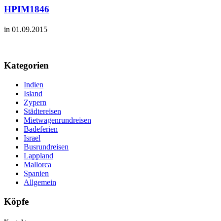
HPIM1846
in 01.09.2015
Kategorien
Indien
Island
Zypern
Städtereisen
Mietwagenrundreisen
Badeferien
Israel
Busrundreisen
Lappland
Mallorca
Spanien
Allgemein
Köpfe