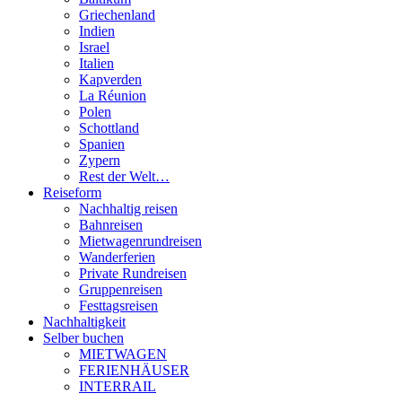
Griechenland
Indien
Israel
Italien
Kapverden
La Réunion
Polen
Schottland
Spanien
Zypern
Rest der Welt…
Reiseform
Nachhaltig reisen
Bahnreisen
Mietwagenrundreisen
Wanderferien
Private Rundreisen
Gruppenreisen
Festtagsreisen
Nachhaltigkeit
Selber buchen
MIETWAGEN
FERIENHÄUSER
INTERRAIL