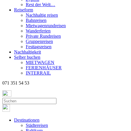
Rest der Welt…
Reiseform
Nachhaltig reisen
Bahnreisen
Mietwagenrundreisen
Wanderferien
Private Rundreisen
Gruppenreisen
Festtagsreisen
Nachhaltigkeit
Selber buchen
MIETWAGEN
FERIENHÄUSER
INTERRAIL
071 351 54 53
Destinationen
Städtereisen
Baltikum