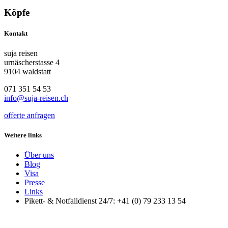
Köpfe
Kontakt
suja reisen
urnäscherstasse 4
9104 waldstatt
071 351 54 53
info@suja-reisen.ch
offerte anfragen
Weitere links
Über uns
Blog
Visa
Presse
Links
Pikett- & Notfalldienst 24/7: +41 (0) 79 233 13 54