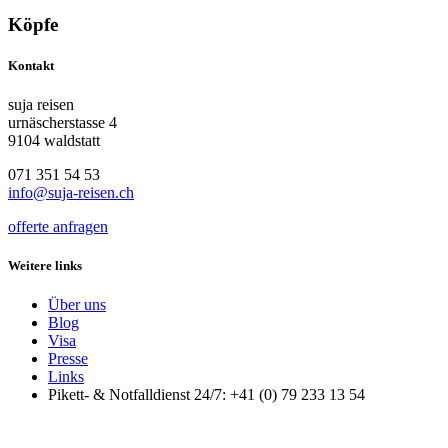
Köpfe
Kontakt
suja reisen
urnäscherstasse 4
9104 waldstatt
071 351 54 53
info@suja-reisen.ch
offerte anfragen
Weitere links
Über uns
Blog
Visa
Presse
Links
Pikett- & Notfalldienst 24/7: +41 (0) 79 233 13 54