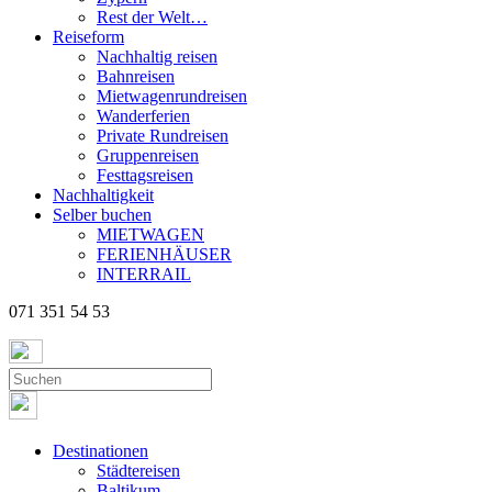
Rest der Welt…
Reiseform
Nachhaltig reisen
Bahnreisen
Mietwagenrundreisen
Wanderferien
Private Rundreisen
Gruppenreisen
Festtagsreisen
Nachhaltigkeit
Selber buchen
MIETWAGEN
FERIENHÄUSER
INTERRAIL
071 351 54 53
Destinationen
Städtereisen
Baltikum