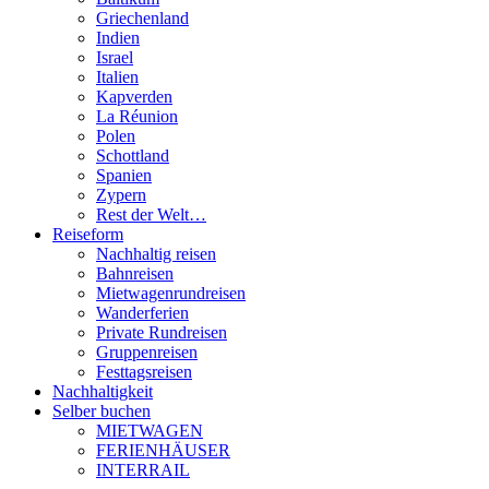
Griechenland
Indien
Israel
Italien
Kapverden
La Réunion
Polen
Schottland
Spanien
Zypern
Rest der Welt…
Reiseform
Nachhaltig reisen
Bahnreisen
Mietwagenrundreisen
Wanderferien
Private Rundreisen
Gruppenreisen
Festtagsreisen
Nachhaltigkeit
Selber buchen
MIETWAGEN
FERIENHÄUSER
INTERRAIL