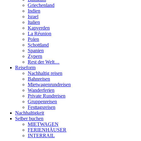
Griechenland
Indien
Israel
Italien
Kapverden
La Réunion
Polen
Schottland
Spanien
Zypern
Rest der Welt…
Reiseform
Nachhaltig reisen
Bahnreisen
Mietwagenrundreisen
Wanderferien
Private Rundreisen
Gruppenreisen
Festtagsreisen
Nachhaltigkeit
Selber buchen
MIETWAGEN
FERIENHÄUSER
INTERRAIL