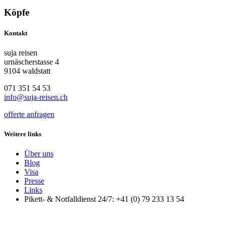
Köpfe
Kontakt
suja reisen
urnäscherstasse 4
9104 waldstatt
071 351 54 53
info@suja-reisen.ch
offerte anfragen
Weitere links
Über uns
Blog
Visa
Presse
Links
Pikett- & Notfalldienst 24/7: +41 (0) 79 233 13 54