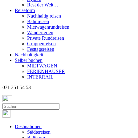
Rest der Welt…
Reiseform
Nachhaltig reisen
Bahnreisen
Mietwagenrundreisen
Wanderferien
Private Rundreisen
Gruppenreisen
Festtagsreisen
Nachhaltigkeit
Selber buchen
MIETWAGEN
FERIENHÄUSER
INTERRAIL
071 351 54 53
Destinationen
Städtereisen
Baltikum