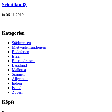
Schottland$
in 06.11.2019
Kategorien
Städtereisen
Mietwagenrundreisen
Badeferien
Israel
Busrundreisen
Lappland
Mallorca
Spanien
Allgemein
Indien
Island
Zypern
Köpfe