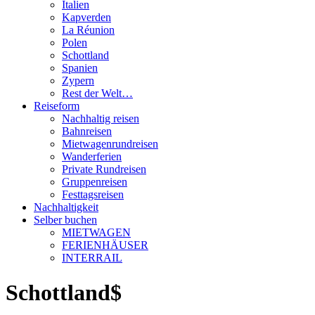
Italien
Kapverden
La Réunion
Polen
Schottland
Spanien
Zypern
Rest der Welt…
Reiseform
Nachhaltig reisen
Bahnreisen
Mietwagenrundreisen
Wanderferien
Private Rundreisen
Gruppenreisen
Festtagsreisen
Nachhaltigkeit
Selber buchen
MIETWAGEN
FERIENHÄUSER
INTERRAIL
Schottland$