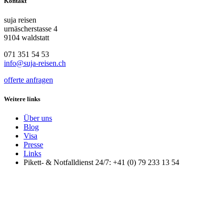
Kontakt
suja reisen
urnäscherstasse 4
9104 waldstatt
071 351 54 53
info@suja-reisen.ch
offerte anfragen
Weitere links
Über uns
Blog
Visa
Presse
Links
Pikett- & Notfalldienst 24/7: +41 (0) 79 233 13 54