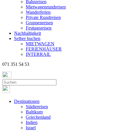
Bahnreisen
Mietwagenrundreisen
Wanderferien
Private Rundreisen
Gruppenreisen
Festtagsreisen
Nachhaltigkeit
Selber buchen
MIETWAGEN
FERIENHÄUSER
INTERRAIL
071 351 54 53
Destinationen
Städtereisen
Baltikum
Griechenland
Indien
Israel