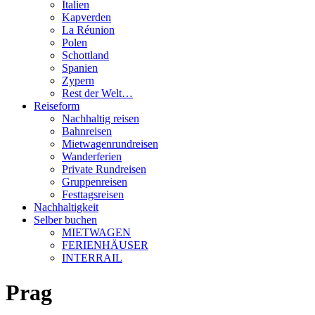
Italien
Kapverden
La Réunion
Polen
Schottland
Spanien
Zypern
Rest der Welt…
Reiseform
Nachhaltig reisen
Bahnreisen
Mietwagenrundreisen
Wanderferien
Private Rundreisen
Gruppenreisen
Festtagsreisen
Nachhaltigkeit
Selber buchen
MIETWAGEN
FERIENHÄUSER
INTERRAIL
Prag