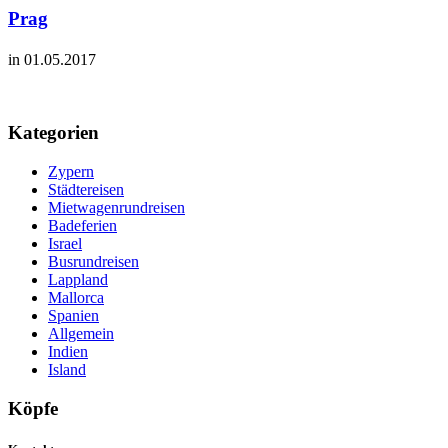
Prag
in 01.05.2017
Kategorien
Zypern
Städtereisen
Mietwagenrundreisen
Badeferien
Israel
Busrundreisen
Lappland
Mallorca
Spanien
Allgemein
Indien
Island
Köpfe