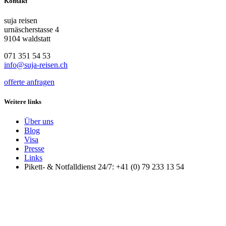
Kontakt
suja reisen
urnäscherstasse 4
9104 waldstatt
071 351 54 53
info@suja-reisen.ch
offerte anfragen
Weitere links
Über uns
Blog
Visa
Presse
Links
Pikett- & Notfalldienst 24/7: +41 (0) 79 233 13 54