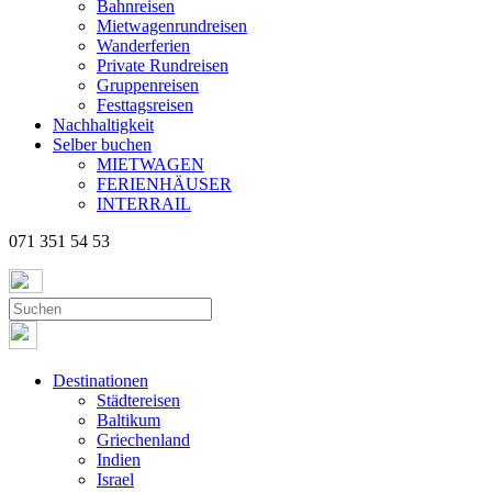
Bahnreisen
Mietwagenrundreisen
Wanderferien
Private Rundreisen
Gruppenreisen
Festtagsreisen
Nachhaltigkeit
Selber buchen
MIETWAGEN
FERIENHÄUSER
INTERRAIL
071 351 54 53
Destinationen
Städtereisen
Baltikum
Griechenland
Indien
Israel