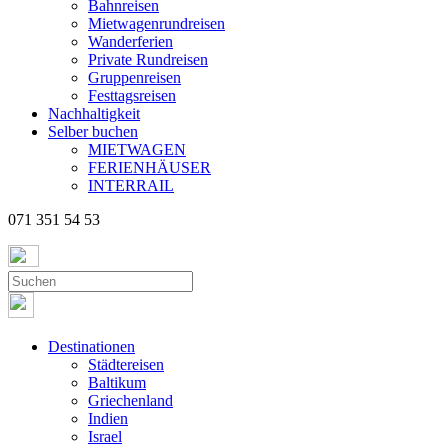
Bahnreisen
Mietwagenrundreisen
Wanderferien
Private Rundreisen
Gruppenreisen
Festtagsreisen
Nachhaltigkeit
Selber buchen
MIETWAGEN
FERIENHÄUSER
INTERRAIL
071 351 54 53
Destinationen
Städtereisen
Baltikum
Griechenland
Indien
Israel