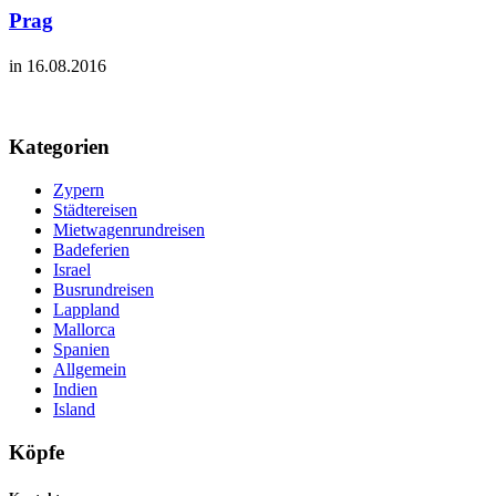
Prag
in 16.08.2016
Kategorien
Zypern
Städtereisen
Mietwagenrundreisen
Badeferien
Israel
Busrundreisen
Lappland
Mallorca
Spanien
Allgemein
Indien
Island
Köpfe