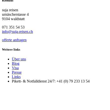
Kontakt
suja reisen
urnäscherstasse 4
9104 waldstatt
071 351 54 53
info@suja-reisen.ch
offerte anfragen
Weitere links
Über uns
Blog
Visa
Presse
Links
Pikett- & Notfalldienst 24/7: +41 (0) 79 233 13 54