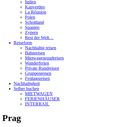
Italien
Kapverden
La Réunion
Polen
Schottland
Spanien
Zypern
Rest der Welt…
Reiseform
Nachhaltig reisen
Bahnreisen
Mietwagenrundreisen
Wanderferien
Private Rundreisen
Gruppenreisen
Festtagsreisen
Nachhaltigkeit
Selber buchen
MIETWAGEN
FERIENHÄUSER
INTERRAIL
Prag