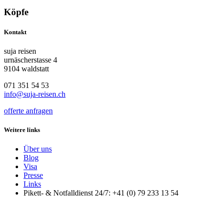
Köpfe
Kontakt
suja reisen
urnäscherstasse 4
9104 waldstatt
071 351 54 53
info@suja-reisen.ch
offerte anfragen
Weitere links
Über uns
Blog
Visa
Presse
Links
Pikett- & Notfalldienst 24/7: +41 (0) 79 233 13 54