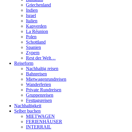
Griechenland
Indien
Israel
Italien
Kapverden
La Réunion
Polen
Schottland
Spanien
Zypern
Rest der Welt…
Reiseform
Nachhaltig reisen
Bahnreisen
Mietwagenrundreisen
Wanderferien
Private Rundreisen
Gruppenreisen
Festtagsreisen
Nachhaltigkeit
Selber buchen
MIETWAGEN
FERIENHÄUSER
INTERRAIL