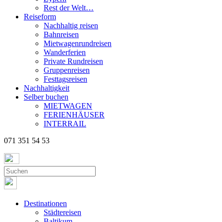
Rest der Welt…
Reiseform
Nachhaltig reisen
Bahnreisen
Mietwagenrundreisen
Wanderferien
Private Rundreisen
Gruppenreisen
Festtagsreisen
Nachhaltigkeit
Selber buchen
MIETWAGEN
FERIENHÄUSER
INTERRAIL
071 351 54 53
Destinationen
Städtereisen
Baltikum