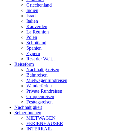
Griechenland
Indien
Israel
Italien
Kapverden
La Réunion
Polen
Schottland
Spanien
Zypern
Rest der Welt…
Reiseform
Nachhaltig reisen
Bahnreisen
Mietwagenrundreisen
Wanderferien
Private Rundreisen
Gruppenreisen
Festtagsreisen
Nachhaltigkeit
Selber buchen
MIETWAGEN
FERIENHÄUSER
INTERRAIL