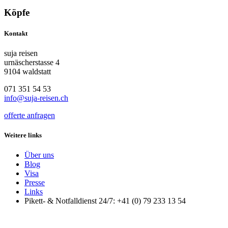
Köpfe
Kontakt
suja reisen
urnäscherstasse 4
9104 waldstatt
071 351 54 53
info@suja-reisen.ch
offerte anfragen
Weitere links
Über uns
Blog
Visa
Presse
Links
Pikett- & Notfalldienst 24/7: +41 (0) 79 233 13 54