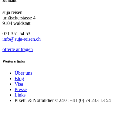
Kontakt
suja reisen
urnäscherstasse 4
9104 waldstatt
071 351 54 53
info@suja-reisen.ch
offerte anfragen
Weitere links
Über uns
Blog
Visa
Presse
Links
Pikett- & Notfalldienst 24/7: +41 (0) 79 233 13 54