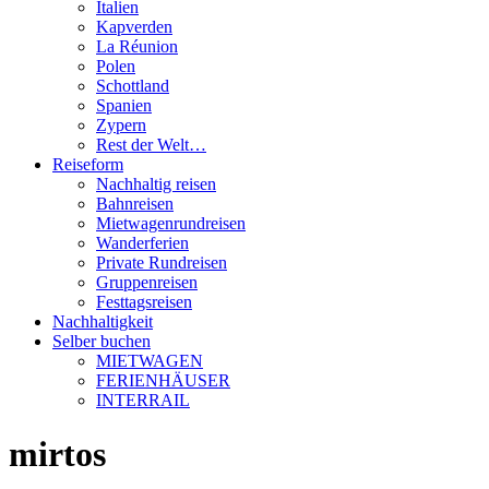
Italien
Kapverden
La Réunion
Polen
Schottland
Spanien
Zypern
Rest der Welt…
Reiseform
Nachhaltig reisen
Bahnreisen
Mietwagenrundreisen
Wanderferien
Private Rundreisen
Gruppenreisen
Festtagsreisen
Nachhaltigkeit
Selber buchen
MIETWAGEN
FERIENHÄUSER
INTERRAIL
mirtos