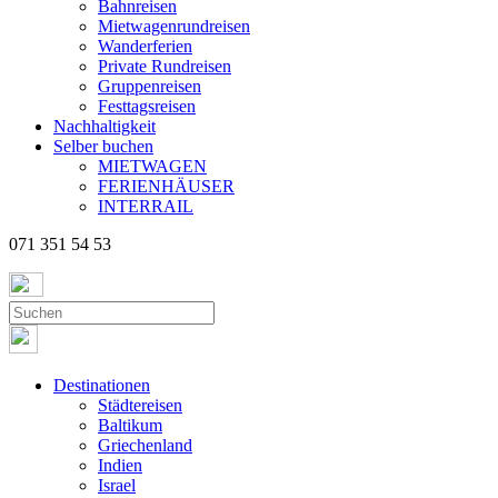
Bahnreisen
Mietwagenrundreisen
Wanderferien
Private Rundreisen
Gruppenreisen
Festtagsreisen
Nachhaltigkeit
Selber buchen
MIETWAGEN
FERIENHÄUSER
INTERRAIL
071 351 54 53
Destinationen
Städtereisen
Baltikum
Griechenland
Indien
Israel