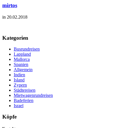
mirtos
in 20.02.2018
Kategorien
Busrundreisen
Lappland
Mallorca
Spanien
Allgemein
Indien
Island
Zypern
Städtereisen
Mietwagenrundreisen
Badeferien
Israel
Köpfe