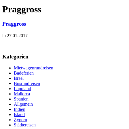
Praggross
Praggross
in 27.01.2017
Kategorien
Mietwagenrundreisen
Badeferien
Israel
Busrundreisen
Lappland
Mallorca
Spanien
Allgemein
Indien
Island
Zypern
Städtereisen