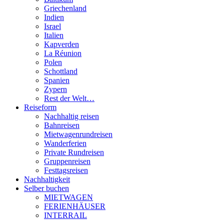
Griechenland
Indien
Israel
Italien
Kapverden
La Réunion
Polen
Schottland
Spanien
Zypern
Rest der Welt…
Reiseform
Nachhaltig reisen
Bahnreisen
Mietwagenrundreisen
Wanderferien
Private Rundreisen
Gruppenreisen
Festtagsreisen
Nachhaltigkeit
Selber buchen
MIETWAGEN
FERIENHÄUSER
INTERRAIL