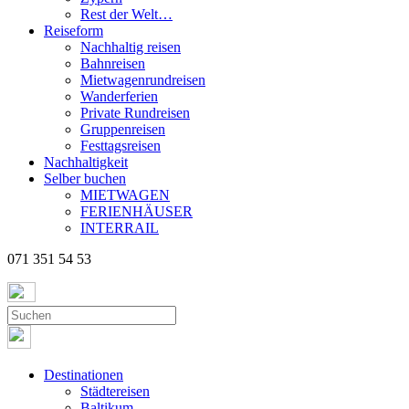
Rest der Welt…
Reiseform
Nachhaltig reisen
Bahnreisen
Mietwagenrundreisen
Wanderferien
Private Rundreisen
Gruppenreisen
Festtagsreisen
Nachhaltigkeit
Selber buchen
MIETWAGEN
FERIENHÄUSER
INTERRAIL
071 351 54 53
Destinationen
Städtereisen
Baltikum