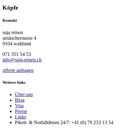
Köpfe
Kontakt
suja reisen
urnäscherstasse 4
9104 waldstatt
071 351 54 53
info@suja-reisen.ch
offerte anfragen
Weitere links
Über uns
Blog
Visa
Presse
Links
Pikett- & Notfalldienst 24/7: +41 (0) 79 233 13 54