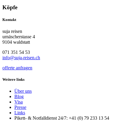
Köpfe
Kontakt
suja reisen
urnäscherstasse 4
9104 waldstatt
071 351 54 53
info@suja-reisen.ch
offerte anfragen
Weitere links
Über uns
Blog
Visa
Presse
Links
Pikett- & Notfalldienst 24/7: +41 (0) 79 233 13 54