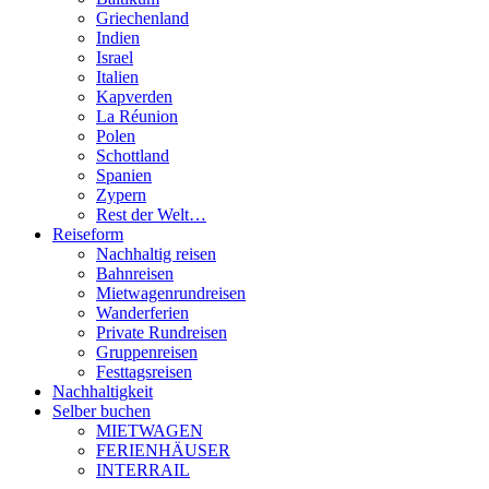
Griechenland
Indien
Israel
Italien
Kapverden
La Réunion
Polen
Schottland
Spanien
Zypern
Rest der Welt…
Reiseform
Nachhaltig reisen
Bahnreisen
Mietwagenrundreisen
Wanderferien
Private Rundreisen
Gruppenreisen
Festtagsreisen
Nachhaltigkeit
Selber buchen
MIETWAGEN
FERIENHÄUSER
INTERRAIL