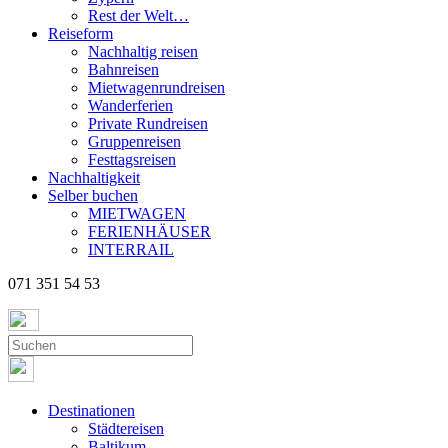
Rest der Welt…
Reiseform
Nachhaltig reisen
Bahnreisen
Mietwagenrundreisen
Wanderferien
Private Rundreisen
Gruppenreisen
Festtagsreisen
Nachhaltigkeit
Selber buchen
MIETWAGEN
FERIENHÄUSER
INTERRAIL
071 351 54 53
Destinationen
Städtereisen
Baltikum