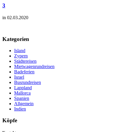
3
in 02.03.2020
Kategorien
Island
Zypern
Städtereisen
Mietwagenrundreisen
Badeferien
Israel
Busrundreisen
Lappland
Mallorca
Spanien
Allgemein
Indien
Köpfe