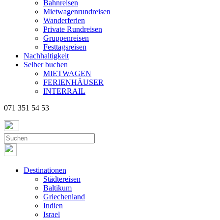
Bahnreisen
Mietwagenrundreisen
Wanderferien
Private Rundreisen
Gruppenreisen
Festtagsreisen
Nachhaltigkeit
Selber buchen
MIETWAGEN
FERIENHÄUSER
INTERRAIL
071 351 54 53
Destinationen
Städtereisen
Baltikum
Griechenland
Indien
Israel