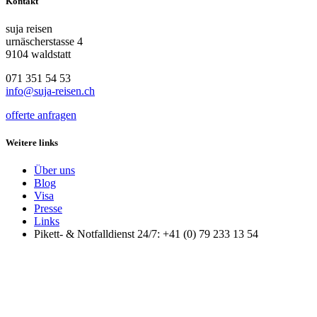
Kontakt
suja reisen
urnäscherstasse 4
9104 waldstatt
071 351 54 53
info@suja-reisen.ch
offerte anfragen
Weitere links
Über uns
Blog
Visa
Presse
Links
Pikett- & Notfalldienst 24/7: +41 (0) 79 233 13 54