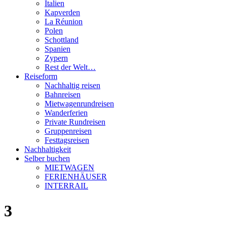
Italien
Kapverden
La Réunion
Polen
Schottland
Spanien
Zypern
Rest der Welt…
Reiseform
Nachhaltig reisen
Bahnreisen
Mietwagenrundreisen
Wanderferien
Private Rundreisen
Gruppenreisen
Festtagsreisen
Nachhaltigkeit
Selber buchen
MIETWAGEN
FERIENHÄUSER
INTERRAIL
3